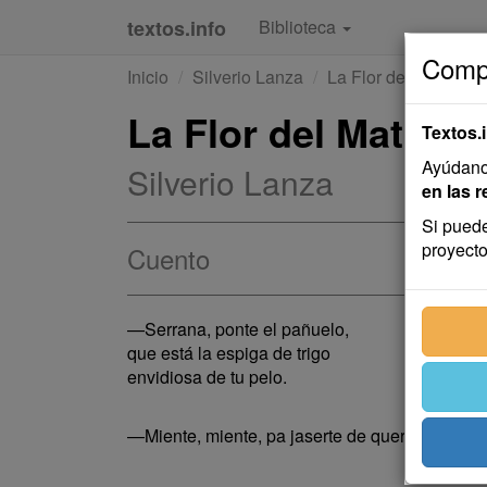
textos.info
Biblioteca
Compa
Inicio
Silverio Lanza
La Flor del Matutero
La Flor del Matuter
Textos.
Ayúdanos
Silverio Lanza
en las r
Si puede
proyecto
Cuento
—Serrana, ponte el pañuelo,
que está la espiga de trigo
envidiosa de tu pelo.
—Miente, miente, pa jaserte de querer.