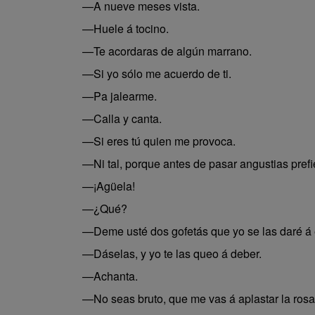
—A nueve meses vista.
—Huele á tocino.
—Te acordaras de algún marrano.
—Si yo sólo me acuerdo de ti.
—Pa jalearme.
—Calla y canta.
—Si eres tú quien me provoca.
—Ni tal, porque antes de pasar angustias prefie
—¡Agüela!
—¿Qué?
—Deme usté dos gofetás que yo se las daré á 
—Dáselas, y yo te las queo á deber.
—Achanta.
—No seas bruto, que me vas á aplastar la rosa