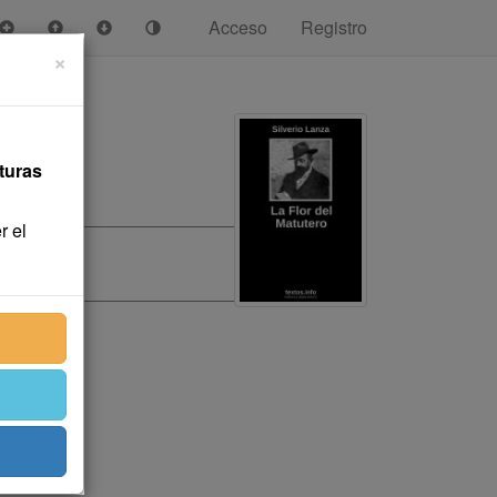
Acceso
Registro
×
turas
r el