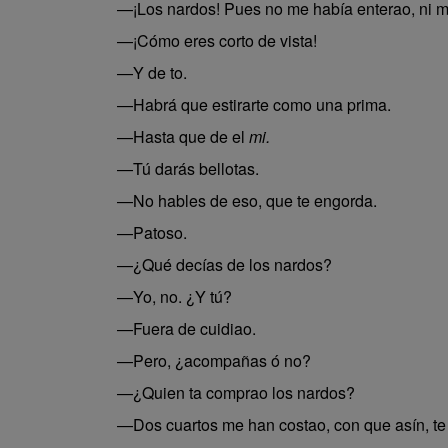
—¡Los nardos! Pues no me había enterao, ni 
—¡Cómo eres corto de vista!
—Y de to.
—Habrá que estirarte como una prima.
—Hasta que de el
mi.
—Tú darás bellotas.
—No hables de eso, que te engorda.
—Patoso.
—¿Qué decías de los nardos?
—Yo, no. ¿Y tú?
—Fuera de cuidiao.
—Pero, ¿acompañas ó no?
—¿Quien ta comprao los nardos?
—Dos cuartos me han costao, con que asín, te 