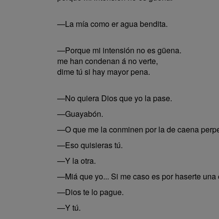
—La mía como er agua bendita.
—Porque mi intensión no es güena.
me han condenan á no verte,
dime tú si hay mayor pena.
—No quiera Dios que yo la pase.
—Guayabón.
—O que me la conminen por la de caena perpe
—Eso quisieras tú.
—Y la otra.
—Miá que yo... Si me caso es por haserte una 
—Dios te lo pague.
—Y tú.