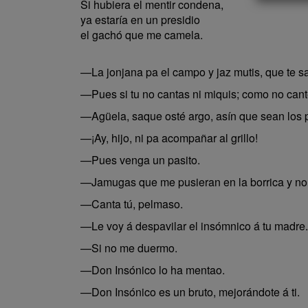
Si hubiera el mentir condena,
ya estaría en un presidio
el gachó que me camela.
—La jonjana pa el campo y jaz mutis, que te s
—Pues si tu no cantas ni miquis; como no cant
—Agüela, saque osté argo, asín que sean los 
—¡Ay, hijo, ni pa acompañar al grillo!
—Pues venga un pasito.
—Jamugas que me pusieran en la borrica y no l
—Canta tú, pelmaso.
—Le voy á despavilar el insómnico á tu madre.
—Si no me duermo.
—Don Insónico lo ha mentao.
—Don Insónico es un bruto, mejorándote á ti.