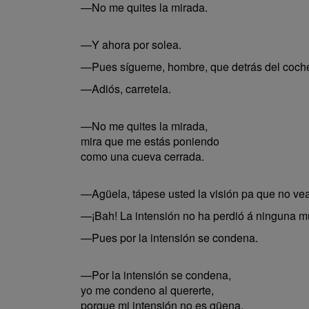
—No me quites la mirada.
—Y ahora por solea.
—Pues sígueme, hombre, que detrás del coche
—Adiós, carretela.
—No me quites la mirada,
mira que me estás poniendo
como una cueva cerrada.
—Agüela, tápese usted la visión pa que no vea
—¡Bah! La intensión no ha perdió á ninguna mu
—Pues por la intensión se condena.
—Por la intensión se condena,
yo me condeno al quererte,
porque mi intensión no es güena.