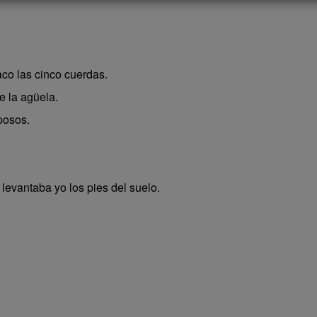
aco las cinco cuerdas.
e la agüela.
posos.
evantaba yo los pies del suelo.