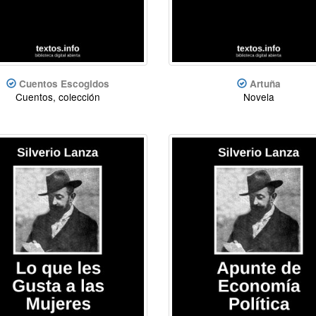
Cuentos Escogidos
Artuña
Cuentos, colección
Novela