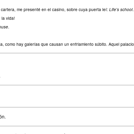
a cartera, me presenté en el casino, sobre cuya puerta leí:
.
Life's school
la vida!
.
ouse
a, como hay galerías que causan un enfriamiento súbito. Aquel palacio
.
ón.