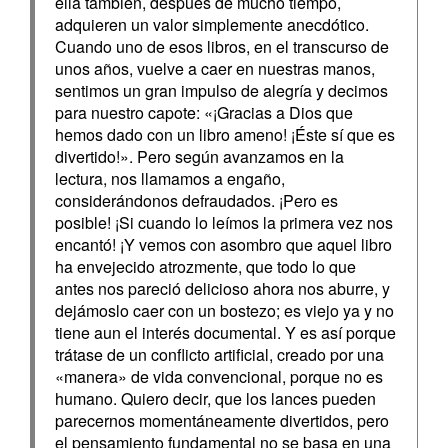
ella también, después de mucho tiempo,
adquieren un valor simplemente anecdótico.
Cuando uno de esos libros, en el transcurso de
unos años, vuelve a caer en nuestras manos,
sentimos un gran impulso de alegría y decimos
para nuestro capote: «¡Gracias a Dios que
hemos dado con un libro ameno! ¡Éste sí que es
divertido!». Pero según avanzamos en la
lectura, nos llamamos a engaño,
considerándonos defraudados. ¡Pero es
posible! ¡Si cuando lo leímos la primera vez nos
encantó! ¡Y vemos con asombro que aquel libro
ha envejecido atrozmente, que todo lo que
antes nos pareció delicioso ahora nos aburre, y
dejámoslo caer con un bostezo; es viejo ya y no
tiene aun el interés documental. Y es así porque
trátase de un conflicto artificial, creado por una
«manera» de vida convencional, porque no es
humano. Quiero decir, que los lances pueden
parecernos momentáneamente divertidos, pero
el pensamiento fundamental no se basa en una