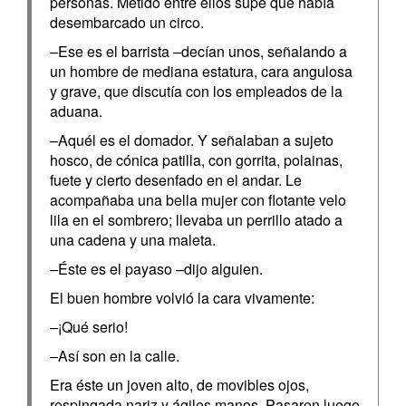
personas. Metido entre ellos supe que había
desembarcado un circo.
–Ese es el barrista –decían unos, señalando a
un hombre de mediana estatura, cara angulosa
y grave, que discutía con los empleados de la
aduana.
–Aquél es el domador. Y señalaban a sujeto
hosco, de cónica patilla, con gorrita, polainas,
fuete y cierto desenfado en el andar. Le
acompañaba una bella mujer con flotante velo
lila en el sombrero; llevaba un perrillo atado a
una cadena y una maleta.
–Éste es el payaso –dijo alguien.
El buen hombre volvió la cara vivamente:
–¡Qué serio!
–Así son en la calle.
Era éste un joven alto, de movibles ojos,
respingada nariz y ágiles manos. Pasaron luego