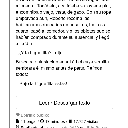
mi madre! Tocábalo, acariciaba su tostada piel,
encontrábalo viejo, triste, delgado. Con su ropa
empolvada aún, Roberto recorría las
habitaciones rodeados de nosotros; fue a su
cuarto, pasó al comedor, vio los objetos que se
habían comprado durante su ausencia, y llegó
al jardín.
–¿Y la higuerilla? –dijo.
Buscaba entristecido aquel árbol cuya semilla
sembrara él mismo antes de partir. Reímos
todos:
–¡Bajo la higuerilla estás!…
Leer / Descargar texto
Dominio público
11 págs. /
19 minutos /
17.737 visitas.
Publicado el
1 de mayo de 2020
por
Edu Robsy
.