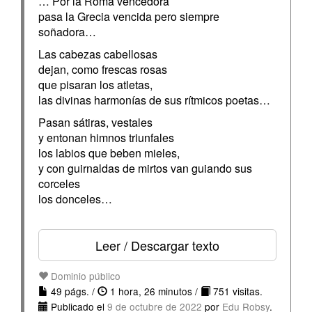
… Por la Roma vencedora
pasa la Grecia vencida pero siempre
soñadora…
Las cabezas cabellosas
dejan, como frescas rosas
que pisaran los atletas,
las divinas harmonías de sus rítmicos poetas…
Pasan sátiras, vestales
y entonan himnos triunfales
los labios que beben mieles,
y con guirnaldas de mirtos van guiando sus
corceles
los donceles…
Leer / Descargar texto
Dominio público
49 págs. /
1 hora, 26 minutos /
751 visitas.
Publicado el
9 de octubre de 2022
por
Edu Robsy
.