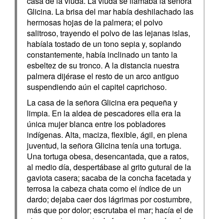
casa de la viuda. La viuda se llamaba la señora
Glicina. La brisa del mar había deshilachado las
hermosas hojas de la palmera; el polvo
salitroso, trayendo el polvo de las lejanas islas,
habíala tostado de un tono sepia y, soplando
constantemente, había inclinado un tanto la
esbeltez de su tronco. A la distancia nuestra
palmera dijérase el resto de un arco antiguo
suspendiendo aún el capitel caprichoso.
La casa de la señora Glicina era pequeña y
limpia. En la aldea de pescadores ella era la
única mujer blanca entre los pobladores
indígenas. Alta, maciza, flexible, ágil, en plena
juventud, la señora Glicina tenía una tortuga.
Una tortuga obesa, desencantada, que a ratos,
al medio día, despertábase al grito gutural de la
gaviota casera; sacaba de la concha facetada y
terrosa la cabeza chata como el índice de un
dardo; dejaba caer dos lágrimas por costumbre,
más que por dolor; escrutaba el mar; hacía el de