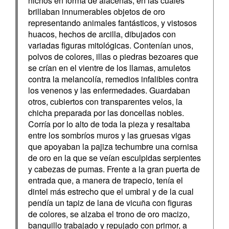
nichos en forma de alacenas, en las cuales
brillaban innumerables objetos de oro
representando animales fantásticos, y vistosos
huacos, hechos de arcilla, dibujados con
variadas figuras mitológicas. Contenían unos,
polvos de colores, illas o piedras bezoares que
se crían en el vientre de los llamas, amuletos
contra la melancolía, remedios infalibles contra
los venenos y las enfermedades. Guardaban
otros, cubiertos con transparentes velos, la
chicha preparada por las doncellas nobles.
Corría por lo alto de toda la pieza y resaltaba
entre los sombríos muros y las gruesas vigas
que apoyaban la pajiza techumbre una cornisa
de oro en la que se veían esculpidas serpientes
y cabezas de pumas. Frente a la gran puerta de
entrada que, a manera de trapecio, tenía el
dintel más estrecho que el umbral y de la cual
pendía un tapiz de lana de vicuña con figuras
de colores, se alzaba el trono de oro macizo,
banquillo trabajado y repujado con primor, a