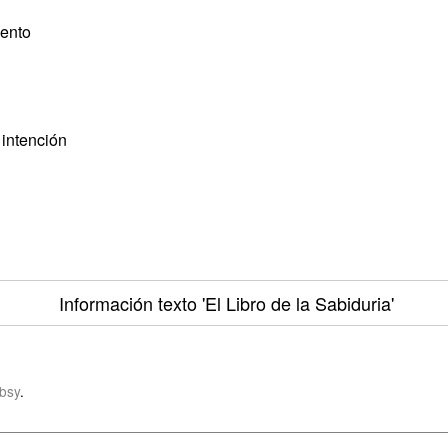
iento
 intención
Información texto
'El Libro de la Sabiduria'
bsy
.