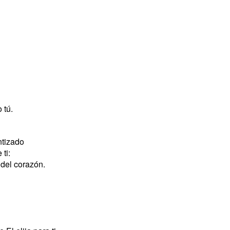
 tú.
ntizado
 ti:
 del corazón.