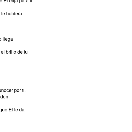
 El elija para ti
 te hubiera
 llega
l brillo de tu
nocer por ti.
 don
que El te da