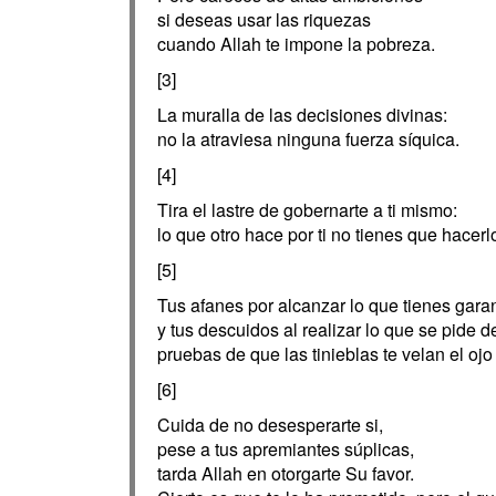
si deseas usar las riquezas
cuando Allah te impone la pobreza.
[3]
La muralla de las decisiones divinas:
no la atraviesa ninguna fuerza síquica.
[4]
Tira el lastre de gobernarte a ti mismo:
lo que otro hace por ti no tienes que hacerlo
[5]
Tus afanes por alcanzar lo que tienes gara
y tus descuidos al realizar lo que se pide de
pruebas de que las tinieblas te velan el ojo
[6]
Cuida de no desesperarte si,
pese a tus apremiantes súplicas,
tarda Allah en otorgarte Su favor.