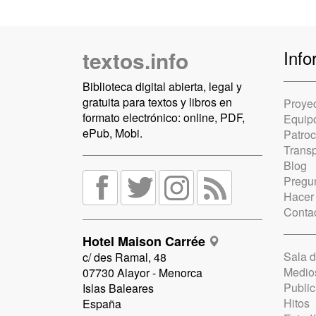
textos.info
Info
Biblioteca digital abierta, legal y
gratuita para textos y libros en
Proye
formato electrónico: online, PDF,
Equip
ePub, Mobi.
Patro
Trans
Blog
Pregun
Hacer
Conta
Hotel Maison Carrée
Sala 
c/ des Ramal, 48
Medio
07730 Alayor - Menorca
Public
Islas Baleares
Hitos
España