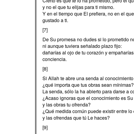
Cierto es que te lo ha prometido, pero el que
y no el que tu elijas para ti mismo.
Y en el tiempo que El prefiera, no en el que
gustado a ti.
[7]
De Su promesa no dudes si lo prometido no
ni aunque tuviera señalado plazo fijo:
dañarías al ojo de tu corazón y empañarías e
conciencia.
[8]
Si Allah te abre una senda al conocimiento
¿qué importa que tus obras sean mínimas?
La senda, sólo la ha abierto para darse a co
¿Acaso ignoras que el conocimiento es Su
y las obras tu ofrenda?
¿Qué medida común puede existir entre lo 
y las ofrendas que tú Le haces?
[9]