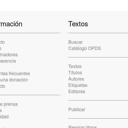
rmación
Textos
cto
Buscar
o
Catálogo OPDS
cinadores
parencia
Textos
Títulos
tas frecuentes
Autores
 una donación
Etiquetas
cto
Editores
de prensa
Publicar
s
idad
Regalar libros