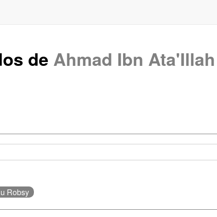
dos de
Ahmad Ibn Ata'Illah
du Robsy