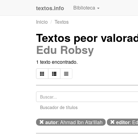
textos.info
Biblioteca
Inicio
Textos
Textos peor valora
Edu Robsy
1 texto encontrado.
Buscador de títulos
autor
: Ahmad Ibn Ata'Illah
editor
: E