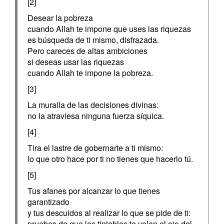
[2]
Desear la pobreza
cuando Allah te impone que uses las riquezas
es búsqueda de ti mismo, disfrazada.
Pero careces de altas ambiciones
si deseas usar las riquezas
cuando Allah te impone la pobreza.
[3]
La muralla de las decisiones divinas:
no la atraviesa ninguna fuerza síquica.
[4]
Tira el lastre de gobernarte a ti mismo:
lo que otro hace por ti no tienes que hacerlo tú.
[5]
Tus afanes por alcanzar lo que tienes
garantizado
y tus descuidos al realizar lo que se pide de ti:
pruebas de que las tinieblas te velan el ojo del