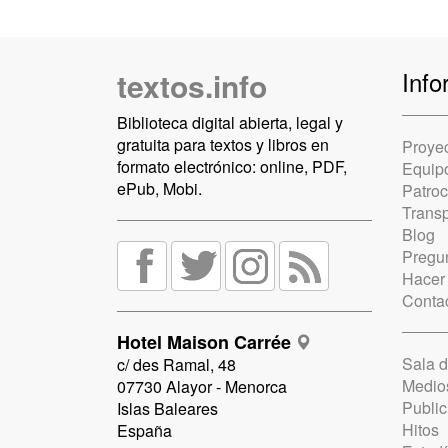
textos.info
Info
Biblioteca digital abierta, legal y
gratuita para textos y libros en
Proye
formato electrónico: online, PDF,
Equip
ePub, Mobi.
Patro
Trans
Blog
Pregun
Hacer
Conta
Hotel Maison Carrée
Sala 
c/ des Ramal, 48
Medio
07730 Alayor - Menorca
Public
Islas Baleares
Hitos
España