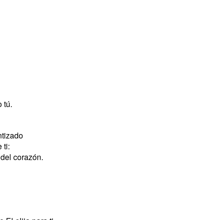
 tú.
ntizado
 ti:
 del corazón.