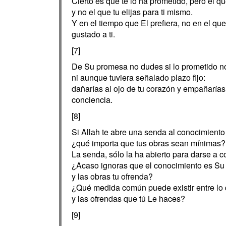
Cierto es que te lo ha prometido, pero el que
y no el que tu elijas para ti mismo.
Y en el tiempo que El prefiera, no en el que
gustado a ti.
[7]
De Su promesa no dudes si lo prometido no
ni aunque tuviera señalado plazo fijo:
dañarías al ojo de tu corazón y empañarías e
conciencia.
[8]
Si Allah te abre una senda al conocimiento
¿qué importa que tus obras sean mínimas?
La senda, sólo la ha abierto para darse a co
¿Acaso ignoras que el conocimiento es Su
y las obras tu ofrenda?
¿Qué medida común puede existir entre lo 
y las ofrendas que tú Le haces?
[9]