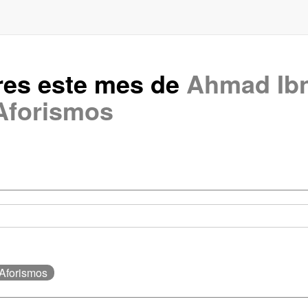
res este mes de
Ahmad Ibn 
Aforismos
 Aforismos