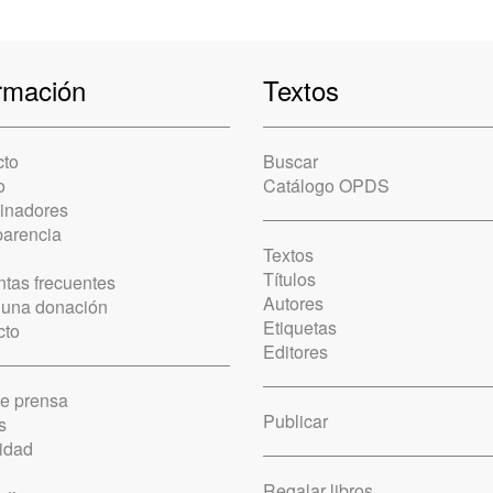
rmación
Textos
cto
Buscar
o
Catálogo OPDS
cinadores
parencia
Textos
Títulos
tas frecuentes
Autores
 una donación
Etiquetas
cto
Editores
de prensa
Publicar
s
idad
Regalar libros