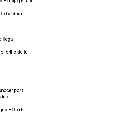
 El elija para ti
 te hubiera
 llega
l brillo de tu
nocer por ti.
 don
que El te da