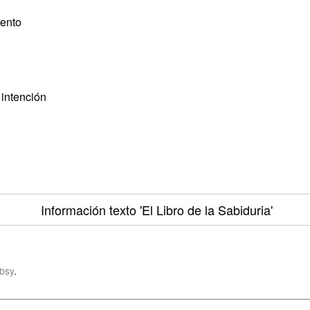
iento
 intención
Información texto
'El Libro de la Sabiduria'
bsy
.