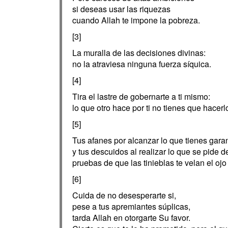
si deseas usar las riquezas
cuando Allah te impone la pobreza.
[3]
La muralla de las decisiones divinas:
no la atraviesa ninguna fuerza síquica.
[4]
Tira el lastre de gobernarte a ti mismo:
lo que otro hace por ti no tienes que hacerlo
[5]
Tus afanes por alcanzar lo que tienes gara
y tus descuidos al realizar lo que se pide de
pruebas de que las tinieblas te velan el ojo
[6]
Cuida de no desesperarte si,
pese a tus apremiantes súplicas,
tarda Allah en otorgarte Su favor.