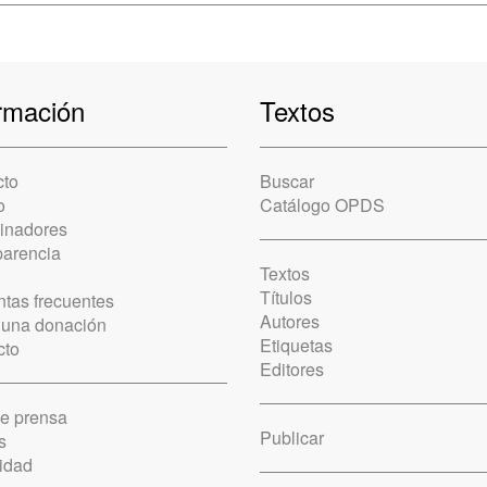
rmación
Textos
cto
Buscar
o
Catálogo OPDS
cinadores
parencia
Textos
Títulos
tas frecuentes
Autores
 una donación
Etiquetas
cto
Editores
de prensa
Publicar
s
idad