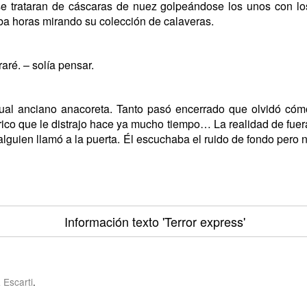
e trataran de cáscaras de nuez golpeándose los unos con los
aba horas mirando su colección de calaveras.
ré. – solía pensar.
cual anciano anacoreta. Tanto pasó encerrado que olvidó cóm
ico que le distrajo hace ya mucho tiempo… La realidad de fuera
lguien llamó a la puerta. Él escuchaba el ruido de fondo pero 
Información texto
'Terror express'
 Escarti
.