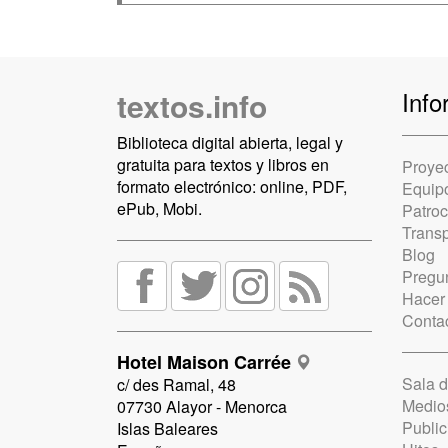
textos.info
Info
Biblioteca digital abierta, legal y
gratuita para textos y libros en
Proye
formato electrónico: online, PDF,
Equip
ePub, Mobi.
Patro
Trans
Blog
Pregun
Hacer
Conta
Hotel Maison Carrée
Sala 
c/ des Ramal, 48
Medio
07730 Alayor - Menorca
Public
Islas Baleares