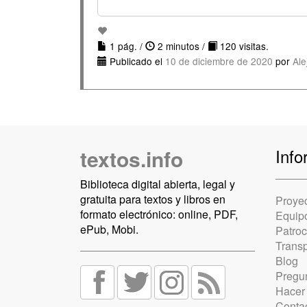
1 pág. /
2 minutos /
120 visitas.
Publicado el
10 de diciembre de 2020
por
Ale
textos.info
Info
Biblioteca digital abierta, legal y
gratuita para textos y libros en
Proye
formato electrónico: online, PDF,
Equip
ePub, Mobi.
Patro
Trans
Blog
Pregun
Hacer
Conta