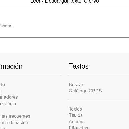
Leer / Descargar texto
'Ciervo'
jandro
.
rmación
Textos
cto
Buscar
o
Catálogo OPDS
cinadores
parencia
Textos
Títulos
tas frecuentes
Autores
 una donación
Etiquetas
cto