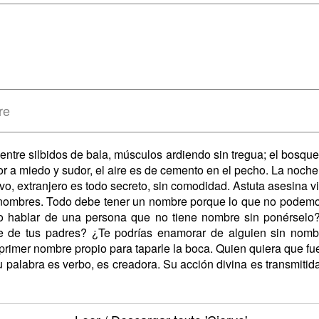
re
entre silbidos de bala, músculos ardiendo sin tregua; el bosque,
r a miedo y sudor, el aire es de cemento en el pecho. La noch
extranjero es todo secreto, sin comodidad. Astuta asesina vit
 nombres. Todo debe tener un nombre porque lo que no podemo
 hablar de una persona que no tiene nombre sin ponérselo?
 de tus padres? ¿Te podrías enamorar de alguien sin nombr
primer nombre propio para taparle la boca. Quien quiera que f
alabra es verbo, es creadora. Su acción divina es transmitida 