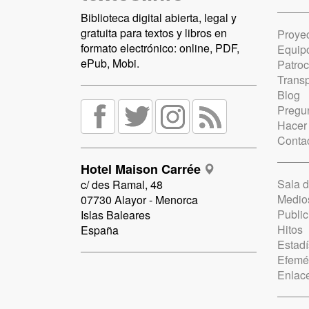
Biblioteca digital abierta, legal y
gratuita para textos y libros en
Proye
formato electrónico: online, PDF,
Equip
ePub, Mobi.
Patro
Trans
Blog
Pregun
Hacer
Conta
Hotel Maison Carrée
Sala 
c/ des Ramal, 48
Medio
07730 Alayor - Menorca
Public
Islas Baleares
Hitos
España
Estadí
Efemé
Enlac