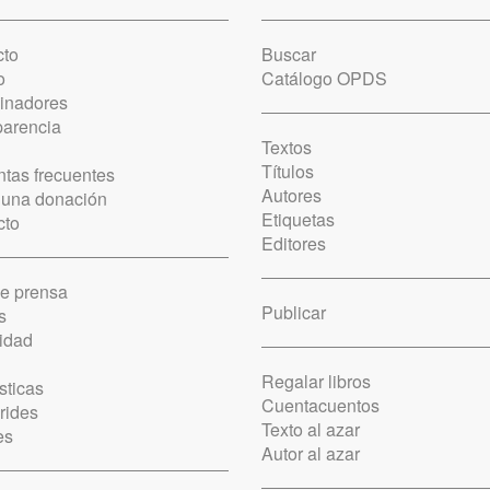
cto
Buscar
o
Catálogo OPDS
cinadores
parencia
Textos
Títulos
tas frecuentes
Autores
 una donación
Etiquetas
cto
Editores
de prensa
Publicar
s
idad
Regalar libros
sticas
Cuentacuentos
rides
Texto al azar
es
Autor al azar