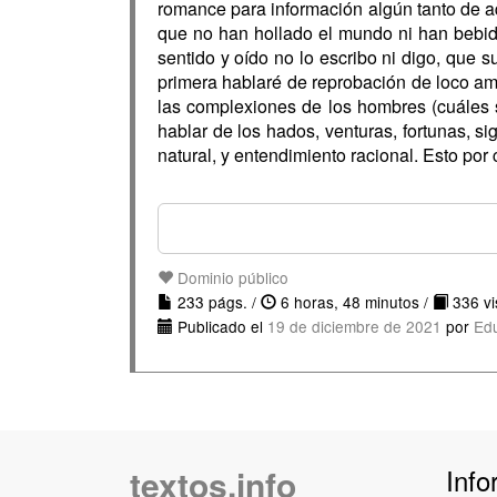
romance para información algún tanto de aqu
que no han hollado el mundo ni han bebid
sentido y oído no lo escribo ni digo, que s
primera hablaré de reprobación de loco amo
las complexiones de los hombres (cuáles 
hablar de los hados, venturas, fortunas, si
natural, y entendimiento racional. Esto po
Dominio público
233 págs. /
6 horas, 48 minutos /
336 vis
Publicado el
19 de diciembre de 2021
por
Ed
textos.info
Info