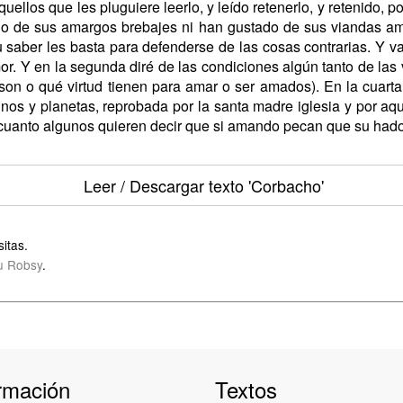
ellos que les pluguiere leerlo, y leído retenerlo, y retenido, 
o de sus amargos brebajes ni han gustado de sus viandas ama
u saber les basta para defenderse de las cosas contrarias. Y va 
r. Y en la segunda diré de las condiciones algún tanto de las 
son o qué virtud tienen para amar o ser amados). En la cuar
gnos y planetas, reprobada por la santa madre iglesia y por aqu
r cuanto algunos quieren decir que si amando pecan que su hado
Leer / Descargar texto
'Corbacho'
itas.
u Robsy
.
rmación
Textos