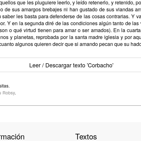
ellos que les pluguiere leerlo, y leído retenerlo, y retenido, 
o de sus amargos brebajes ni han gustado de sus viandas ama
u saber les basta para defenderse de las cosas contrarias. Y va 
r. Y en la segunda diré de las condiciones algún tanto de las 
son o qué virtud tienen para amar o ser amados). En la cuar
gnos y planetas, reprobada por la santa madre iglesia y por aqu
r cuanto algunos quieren decir que si amando pecan que su hado
Leer / Descargar texto
'Corbacho'
itas.
u Robsy
.
rmación
Textos