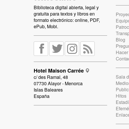
Biblioteca digital abierta, legal y
gratuita para textos y libros en
Proye
formato electrónico: online, PDF,
Equip
ePub, Mobi.
Patro
Trans
Blog
Pregun
Hacer
Conta
Hotel Maison Carrée
Sala 
c/ des Ramal, 48
Medio
07730 Alayor - Menorca
Public
Islas Baleares
Hitos
España
Estadí
Efemé
Enlac