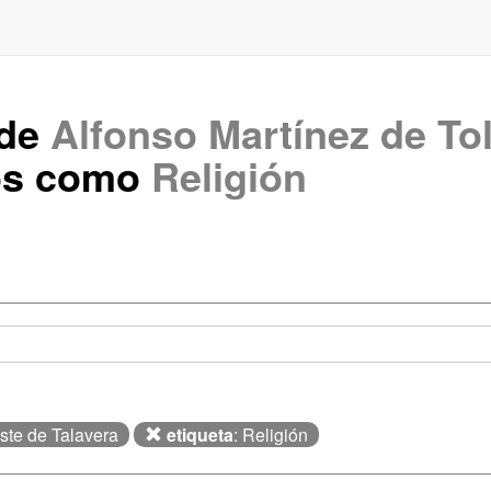
 de
Alfonso Martínez de To
os como
Religión
este de Talavera
etiqueta
: Religión