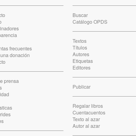
cto
Buscar
o
Catálogo OPDS
cinadores
parencia
Textos
Títulos
tas frecuentes
Autores
 una donación
Etiquetas
cto
Editores
de prensa
Publicar
s
idad
Regalar libros
sticas
Cuentacuentos
rides
Texto al azar
es
Autor al azar