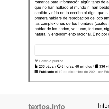
romance para información algún tanto de aqu
que no han hollado el mundo ni han bebid
sentido y oído no lo escribo ni digo, que s
primera hablaré de reprobación de loco amo
las complexiones de los hombres (cuáles 
hablar de los hados, venturas, fortunas, si
natural, y entendimiento racional. Esto po
Dominio público
233 págs. /
6 horas, 48 minutos /
336 vis
Publicado el
19 de diciembre de 2021
por
Ed
textos.info
Info