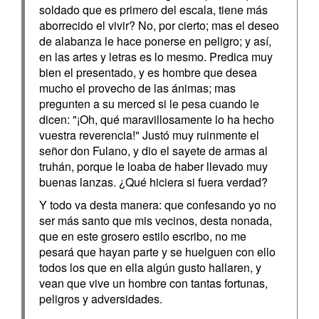
soldado que es primero del escala, tiene más
aborrecido el vivir? No, por cierto; mas el deseo
de alabanza le hace ponerse en peligro; y así,
en las artes y letras es lo mesmo. Predica muy
bien el presentado, y es hombre que desea
mucho el provecho de las ánimas; mas
pregunten a su merced si le pesa cuando le
dicen: "¡Oh, qué maravillosamente lo ha hecho
vuestra reverencia!" Justó muy ruinmente el
señor don Fulano, y dio el sayete de armas al
truhán, porque le loaba de haber llevado muy
buenas lanzas. ¿Qué hiciera si fuera verdad?
Y todo va desta manera: que confesando yo no
ser más santo que mis vecinos, desta nonada,
que en este grosero estilo escribo, no me
pesará que hayan parte y se huelguen con ello
todos los que en ella algún gusto hallaren, y
vean que vive un hombre con tantas fortunas,
peligros y adversidades.