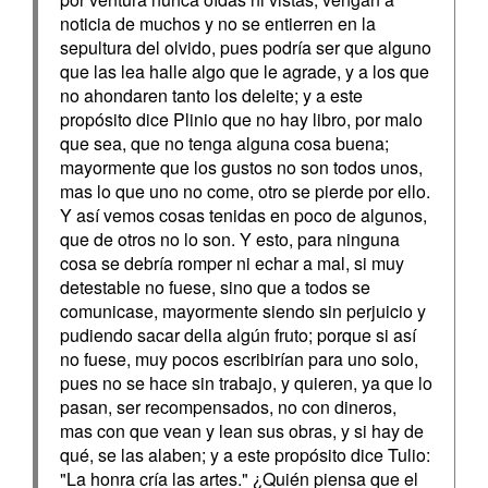
noticia de muchos y no se entierren en la
sepultura del olvido, pues podría ser que alguno
que las lea halle algo que le agrade, y a los que
no ahondaren tanto los deleite; y a este
propósito dice Plinio que no hay libro, por malo
que sea, que no tenga alguna cosa buena;
mayormente que los gustos no son todos unos,
mas lo que uno no come, otro se pierde por ello.
Y así vemos cosas tenidas en poco de algunos,
que de otros no lo son. Y esto, para ninguna
cosa se debría romper ni echar a mal, si muy
detestable no fuese, sino que a todos se
comunicase, mayormente siendo sin perjuicio y
pudiendo sacar della algún fruto; porque si así
no fuese, muy pocos escribirían para uno solo,
pues no se hace sin trabajo, y quieren, ya que lo
pasan, ser recompensados, no con dineros,
mas con que vean y lean sus obras, y si hay de
qué, se las alaben; y a este propósito dice Tulio:
"La honra cría las artes." ¿Quién piensa que el