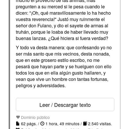
mucho el provecho de las ánimas; mas
pregunten a su merced si le pesa cuando le
dicen: "¡Oh, qué maravillosamente lo ha hecho
vuestra reverencia!" Justó muy ruinmente el
señor don Fulano, y dio el sayete de armas al
truhán, porque le loaba de haber llevado muy
buenas lanzas. ¿Qué hiciera si fuera verdad?
Y todo va desta manera: que confesando yo no
ser más santo que mis vecinos, desta nonada,
que en este grosero estilo escribo, no me
pesará que hayan parte y se huelguen con ello
todos los que en ella algún gusto hallaren, y
vean que vive un hombre con tantas fortunas,
peligros y adversidades.
Leer / Descargar texto
Dominio público
62 págs. /
1 hora, 49 minutos /
2.540 visitas.