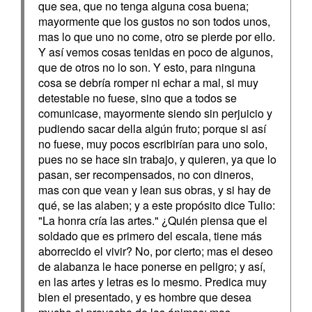
que sea, que no tenga alguna cosa buena;
mayormente que los gustos no son todos unos,
mas lo que uno no come, otro se pierde por ello.
Y así vemos cosas tenidas en poco de algunos,
que de otros no lo son. Y esto, para ninguna
cosa se debría romper ni echar a mal, si muy
detestable no fuese, sino que a todos se
comunicase, mayormente siendo sin perjuicio y
pudiendo sacar della algún fruto; porque si así
no fuese, muy pocos escribirían para uno solo,
pues no se hace sin trabajo, y quieren, ya que lo
pasan, ser recompensados, no con dineros,
mas con que vean y lean sus obras, y si hay de
qué, se las alaben; y a este propósito dice Tulio:
"La honra cría las artes." ¿Quién piensa que el
soldado que es primero del escala, tiene más
aborrecido el vivir? No, por cierto; mas el deseo
de alabanza le hace ponerse en peligro; y así,
en las artes y letras es lo mesmo. Predica muy
bien el presentado, y es hombre que desea