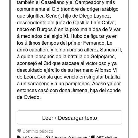
también el Castellano y el Campeador y más
comunmente el Cid (nombre de origen arábigo
que significa Señor), hijo de Diego Laynez,
descendiente del juez de Castilla Laín Calvo,
nació en Burgos ó en la próxima aldea de Vivar
á mediados del siglo XI. Hubo de figurar ya en
los últimos tiempos del primer Fernando. Le
armó caballero y le nombró su alférez Sancho II,
á quien, después de la batalla de Golpejares,
aconsejó el Cid que atacase al victorioso y ya
descuidado ejército de su hermano Alfonso VI
de León. Consta que venció en singular batalla
á un sarraceno y á un pamplonés. Acaso ya por
entonces casó con doña Jimena, hija del conde
de Oviedo.
Leer / Descargar texto
Dominio público
108 págs. /
3 horas, 9 minutos /
257 visitas.