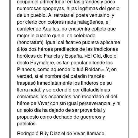
ocupan el primer lugar en las grandes y poco
numerosas epopeyas, hijas legítimas del genio
de un pueblo. Al retratar el poeta venusino, y
por cierto con colores nada halagüeños, el
carácter de Aquiles, no encuentra epiteto que
mejor le cuadre que el de celebrado
(honoratum). Igual calificativo pudiera aplicarse
á los dos héroes predilectos de las tradiciones
heróicas de Francia y España. «El Cid, dice el
docto Puymaigre, es tan popular allende los
Pirineos, como aquende lo fué Roldán.» Y, en
verdad, si el nombre del paladín francés
traspasó inmediatamente los linderos de su
tierra natal, y se extendió por dilatadísimas
comarcas, los españoles han recordado el del
héroe de Vivar con sin igual perseverancia, y ni
un solo día ha dejado de ser proverbial y
propuesto como dechado de guerreros y
patricios.
Rodrigo ó Rúy Díaz el de Vivar, llamado