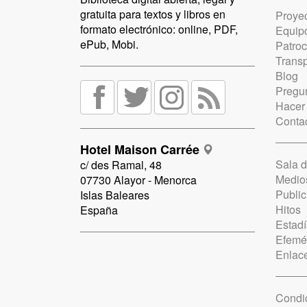
gratuita para textos y libros en
Proye
formato electrónico: online, PDF,
Equip
ePub, Mobi.
Patro
Trans
Blog
Pregun
Hacer
Conta
Hotel Maison Carrée
Sala 
c/ des Ramal, 48
Medio
07730 Alayor - Menorca
Public
Islas Baleares
Hitos
España
Estadí
Efemé
Enlac
Condi