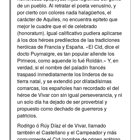
de un pueblo. Al retratar el poeta venusino, y
por cierto con colores nada halagüeños, el
carácter de Aquiles, no encuentra epiteto que
mejor le cuadre que el de celebrado
(honoratum). Igual calificativo pudiera aplicarse
á los dos héroes predilectos de las tradiciones
heróicas de Francia y España. «El Cid, dice el
docto Puymaigre, es tan popular allende los
Pirineos, como aquende lo fué Roldán.» Y, en
verdad, si el nombre del paladín francés
traspasó inmediatamente los linderos de su
tierra natal, y se extendió por dilatadísimas
comarcas, los españoles han recordado el del
héroe de Vivar con sin igual perseverancia, y ni
un solo día ha dejado de ser proverbial y
propuesto como dechado de guerreros y
patricios.
Rodrigo ó Rúy Díaz el de Vivar, llamado
también el Castellano y el Campeador y más
comunmente el Cid (nombre de origen arábigo