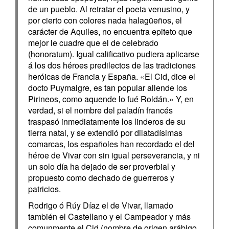
de un pueblo. Al retratar el poeta venusino, y
por cierto con colores nada halagüeños, el
carácter de Aquiles, no encuentra epiteto que
mejor le cuadre que el de celebrado
(honoratum). Igual calificativo pudiera aplicarse
á los dos héroes predilectos de las tradiciones
heróicas de Francia y España. «El Cid, dice el
docto Puymaigre, es tan popular allende los
Pirineos, como aquende lo fué Roldán.» Y, en
verdad, si el nombre del paladín francés
traspasó inmediatamente los linderos de su
tierra natal, y se extendió por dilatadísimas
comarcas, los españoles han recordado el del
héroe de Vivar con sin igual perseverancia, y ni
un solo día ha dejado de ser proverbial y
propuesto como dechado de guerreros y
patricios.
Rodrigo ó Rúy Díaz el de Vivar, llamado
también el Castellano y el Campeador y más
comunmente el Cid (nombre de origen arábigo