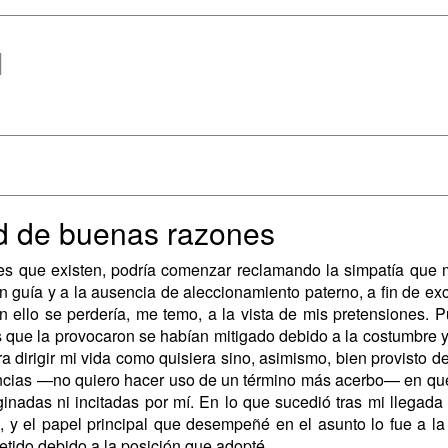
l
ud de buenas razones
s que existen, podría comenzar reclamando la simpatía que m
n guía y a la ausencia de aleccionamiento paterno, a fin de ex
n ello se perdería, me temo, a la vista de mis pretensiones. P
s que la provocaron se habían mitigado debido a la costumbre y 
ra dirigir mi vida como quisiera sino, asimismo, bien provisto
encias —no quiero hacer uso de un término más acerbo— en que
ginadas ni incitadas por mí. En lo que sucedió tras mi llegada
, y el papel principal que desempeñé en el asunto lo fue a la
metido debido a la posición que adopté.