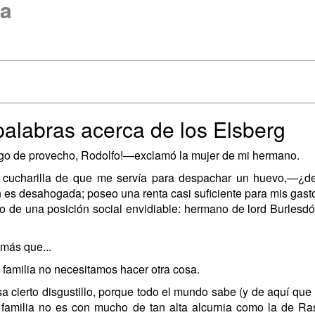
da
 palabras acerca de los Elsberg
lgo de provecho, Rodolfo!—exclamó la mujer de mi hermano.
 cucharilla de que me servía para despachar un huevo,—¿d
n es desahogada; poseo una renta casi suficiente para mis gast
ozo de una posición social envidiable: hermano de lord Burles
más que...
familia no necesitamos hacer otra cosa.
a cierto disgustillo, porque todo el mundo sabe (y de aquí que
u familia no es con mucho de tan alta alcurnia como la de Ra