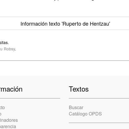
Información texto
'Ruperto de Hentzau'
itas.
u Robsy
.
rmación
Textos
cto
Buscar
o
Catálogo OPDS
cinadores
parencia