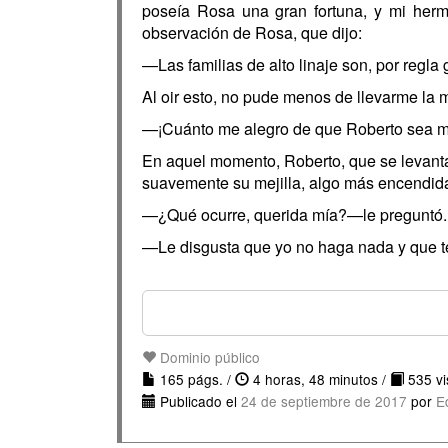
poseía Rosa una gran fortuna, y mi herma
observación de Rosa, que dijo:
—Las familias de alto linaje son, por regla 
Al oir esto, no pude menos de llevarme la m
—¡Cuánto me alegro de que Roberto sea 
En aquel momento, Roberto, que se levanta a
suavemente su mejilla, algo más encendid
—¿Qué ocurre, querida mía?—le preguntó.
—Le disgusta que yo no haga nada y que t
Dominio público
165 págs. /
4 horas, 48 minutos /
535 vis
Publicado el
24 de septiembre de 2017
por
E