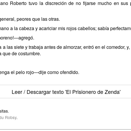
no Roberto tuvo la discreción de no fijarse mucho en sus pe
general, peores que las otras.
ano a la cabeza y acariciar mis rojos cabellos; sabía perfectame
moreno!—agregó.
 las siete y trabaja antes de almorzar, entró en el comedor, y,
a que de costumbre.
enga el pelo rojo—dije como ofendido.
Leer / Descargar texto
'El Prisionero de Zenda'
itas.
du Robsy
.