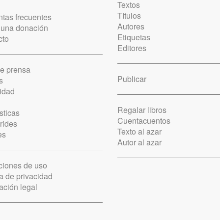
Textos
Títulos
tas frecuentes
Autores
 una donación
Etiquetas
cto
Editores
de prensa
Publicar
s
idad
Regalar libros
sticas
Cuentacuentos
rides
Texto al azar
es
Autor al azar
ciones de uso
ca de privacidad
ación legal