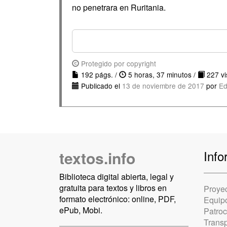
no penetrara en Ruritania.
Protegido por copyright
192 págs. /
5 horas, 37 minutos /
227 vis
Publicado el
13 de noviembre de 2017
por
Ed
textos.info
Info
Biblioteca digital abierta, legal y
gratuita para textos y libros en
Proye
formato electrónico: online, PDF,
Equip
ePub, Mobi.
Patro
Trans