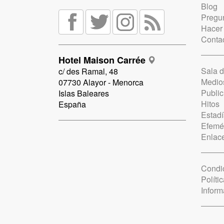
Blog
Pregun
Hacer
Conta
Hotel Maison Carrée
Sala 
c/ des Ramal, 48
Medio
07730 Alayor - Menorca
Public
Islas Baleares
Hitos
España
Estadí
Efemé
Enlac
Condi
Políti
Inform