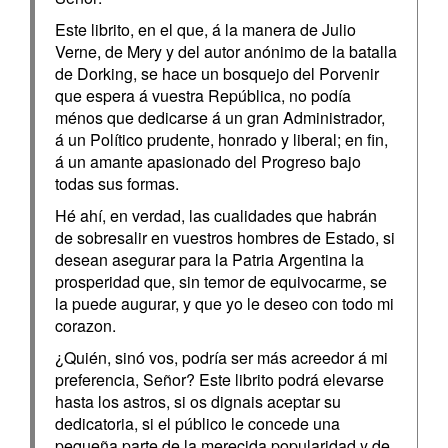
Este librito, en el que, á la manera de Julio
Verne, de Mery y del autor anónimo de la batalla
de Dorking, se hace un bosquejo del Porvenir
que espera á vuestra República, no podía
ménos que dedicarse á un gran Administrador,
á un Político prudente, honrado y liberal; en fin,
á un amante apasionado del Progreso bajo
todas sus formas.
Hé ahí, en verdad, las cualidades que habrán
de sobresalir en vuestros hombres de Estado, si
desean asegurar para la Patria Argentina la
prosperidad que, sin temor de equivocarme, se
la puede augurar, y que yo le deseo con todo mi
corazon.
¿Quién, sinó vos, podría ser más acreedor á mi
preferencia, Señor? Este librito podrá elevarse
hasta los astros, si os dignais aceptar su
dedicatoria, si el público le concede una
pequeña parte de la merecida popularidad y de