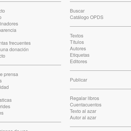
cto
Buscar
o
Catálogo OPDS
cinadores
parencia
Textos
Títulos
tas frecuentes
Autores
 una donación
Etiquetas
cto
Editores
de prensa
Publicar
s
idad
Regalar libros
sticas
Cuentacuentos
rides
Texto al azar
es
Autor al azar