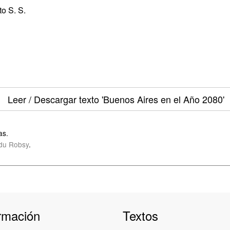
o S. S.
Leer / Descargar texto
'Buenos Aires en el Año 2080'
as.
du Robsy
.
rmación
Textos