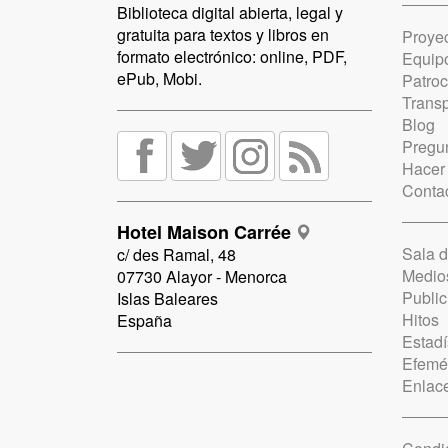
Biblioteca digital abierta, legal y
gratuita para textos y libros en
Proye
formato electrónico: online, PDF,
Equip
ePub, Mobi.
Patro
Trans
Blog
Pregun
Hacer
Conta
Hotel Maison Carrée
Sala 
c/ des Ramal, 48
Medio
07730 Alayor - Menorca
Public
Islas Baleares
Hitos
España
Estadí
Efemé
Enlac