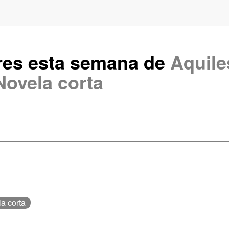
res esta semana de
Aquile
Novela corta
la corta