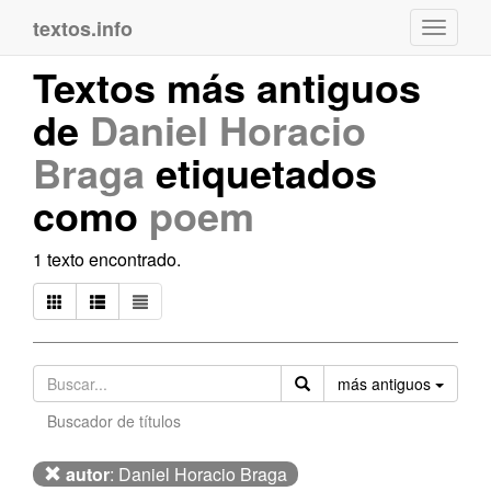
textos.info
Navega
Textos más antiguos
de
Daniel Horacio
Braga
etiquetados
como
poem
1 texto encontrado.
Orden
más antiguos
Buscador de títulos
autor
: Daniel Horacio Braga