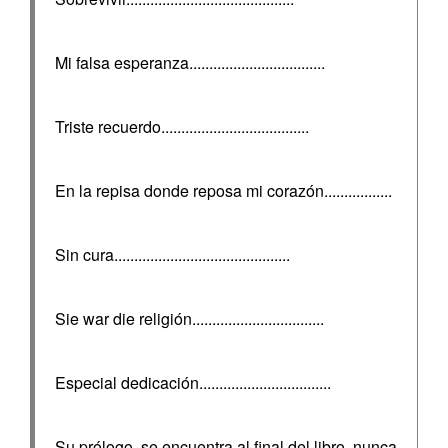
Mi falsa esperanza..................................
Triste recuerdo.....................................
En la repisa donde reposa mi corazón.................
Sin cura............................................
Sie war die religión.................................
Especial dedicación.................................
Su prólogo, se encuentra al final del libro, nunca