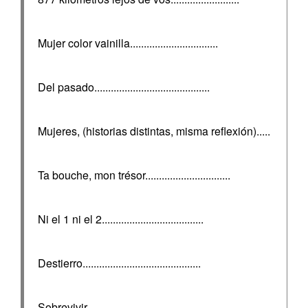
Mujer color vainilla................................
Del pasado..........................................
Mujeres, (historias distintas, misma reflexión).....
Ta bouche, mon trésor...............................
Ni el 1 ni el 2.....................................
Destierro...........................................
Sobrevivir..........................................