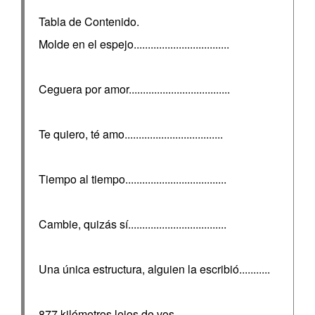
Tabla de Contenido.
Molde en el espejo..................................
Ceguera por amor....................................
Te quiero, té amo...................................
Tiempo al tiempo....................................
Cambie, quizás sí...................................
Una única estructura, alguien la escribió...........
877 kilómetros lejos de vos.........................