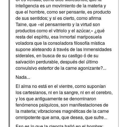
inteligencia es un movimiento de la materia y
que el hombre, como ser pensante, es producto
de sus sentidos; y si es cierto, como afirma
Taine, que «el pensamiento y la virtud son
productos como el vitriolo y el azúcar,» ¿qué
resta del espíritu, esa inmortal mariposuela
voladora que la consoladora filosofía mística
supone aleteando á través de las inmensidades
siderales, en busca de su castigo ó de su
salvación perdurable, después del último
convulsivo estertor de la carne agonizante?...
Nada...
El alma no está en el vientre, como suponían
los cartesianos, ni en la sangre, ni en el cerebro,
y los que antiguamente se denominaron
fenómenos psíquicos, son manifestaciones de
la materia; vibraciones magnéticas de la carne
omnipotente que ama, que desea, que sufre...
Eso es lo que la ciencia halló en el hombre: