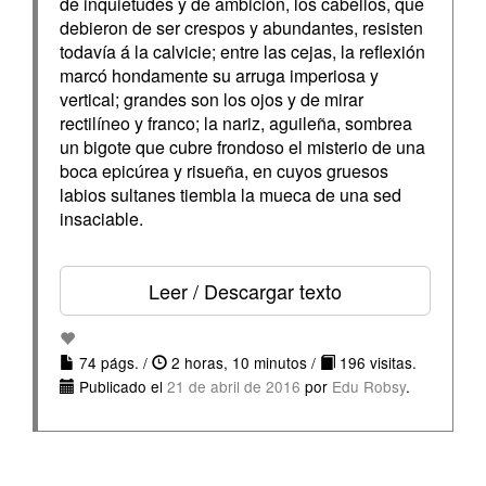
de inquietudes y de ambición, los cabellos, que
debieron de ser crespos y abundantes, resisten
todavía á la calvicie; entre las cejas, la reflexión
marcó hondamente su arruga imperiosa y
vertical; grandes son los ojos y de mirar
rectilíneo y franco; la nariz, aguileña, sombrea
un bigote que cubre frondoso el misterio de una
boca epicúrea y risueña, en cuyos gruesos
labios sultanes tiembla la mueca de una sed
insaciable.
Leer / Descargar texto
74 págs. /
2 horas, 10 minutos /
196 visitas.
Publicado el
21 de abril de 2016
por
Edu Robsy
.