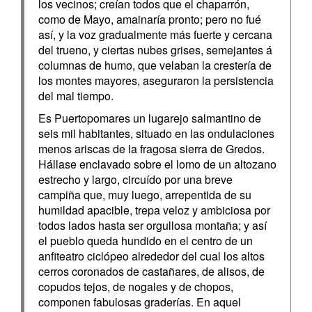
los vecinos; creían todos que el chaparrón,
como de Mayo, amainaría pronto; pero no fué
así, y la voz gradualmente más fuerte y cercana
del trueno, y ciertas nubes grises, semejantes á
columnas de humo, que velaban la crestería de
los montes mayores, aseguraron la persistencia
del mal tiempo.
Es Puertopomares un lugarejo salmantino de
seis mil habitantes, situado en las ondulaciones
menos ariscas de la fragosa sierra de Gredos.
Hállase enclavado sobre el lomo de un altozano
estrecho y largo, circuído por una breve
campiña que, muy luego, arrepentida de su
humildad apacible, trepa veloz y ambiciosa por
todos lados hasta ser orgullosa montaña; y así
el pueblo queda hundido en el centro de un
anfiteatro ciclópeo alrededor del cual los altos
cerros coronados de castañares, de alisos, de
copudos tejos, de nogales y de chopos,
componen fabulosas graderías. En aquel