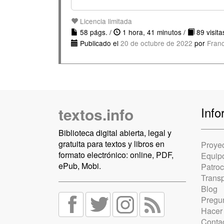
Licencia limitada
58 págs. /
1 hora, 41 minutos /
89 visita
Publicado el
20 de octubre de 2022
por
Franc
textos.info
Info
Biblioteca digital abierta, legal y
gratuita para textos y libros en
Proye
formato electrónico: online, PDF,
Equip
ePub, Mobi.
Patro
Trans
Blog
Pregun
Hacer
Conta