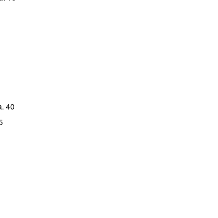
a. 40
5