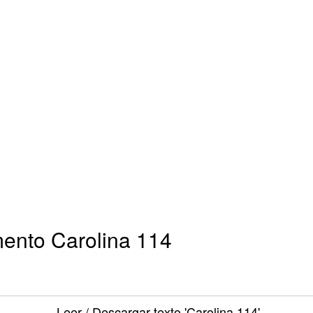
mento Carolina 114
Leer / Descargar texto
'Carolina 114'