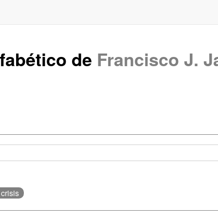
lfabético de
Francisco J. J
 crisis