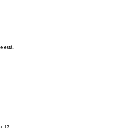
e está.
1
a. 13