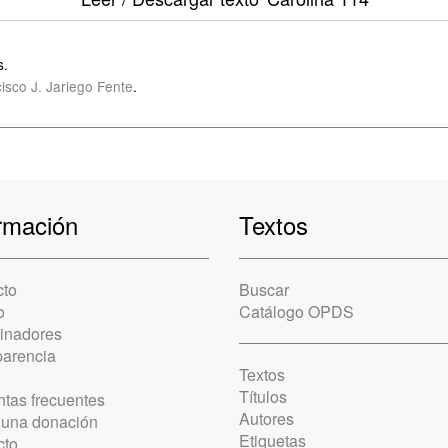
s.
isco J. Jariego Fente
.
rmación
Textos
cto
Buscar
o
Catálogo OPDS
cinadores
parencia
Textos
Títulos
tas frecuentes
Autores
 una donación
Etiquetas
cto