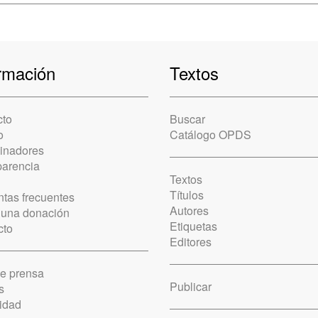
rmación
Textos
cto
Buscar
o
Catálogo OPDS
cinadores
parencia
Textos
Títulos
tas frecuentes
Autores
 una donación
Etiquetas
cto
Editores
de prensa
Publicar
s
idad