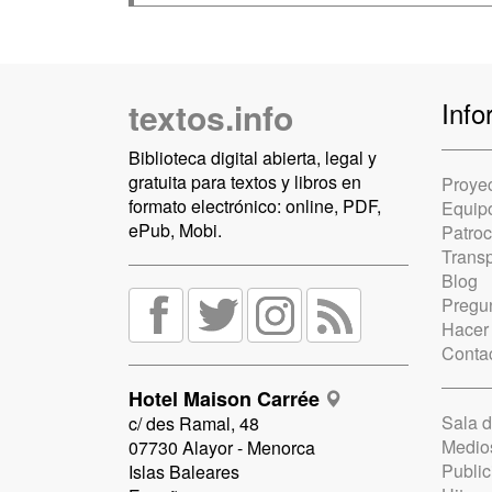
textos.info
Info
Biblioteca digital abierta, legal y
gratuita para textos y libros en
Proye
formato electrónico: online, PDF,
Equip
ePub, Mobi.
Patro
Trans
Blog
Pregun
Hacer
Conta
Hotel Maison Carrée
Sala 
c/ des Ramal, 48
Medio
07730 Alayor - Menorca
Public
Islas Baleares