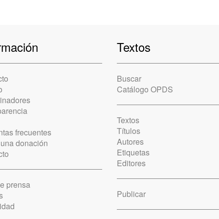
rmación
Textos
cto
Buscar
o
Catálogo OPDS
cinadores
parencia
Textos
Títulos
tas frecuentes
Autores
 una donación
Etiquetas
cto
Editores
de prensa
Publicar
s
idad