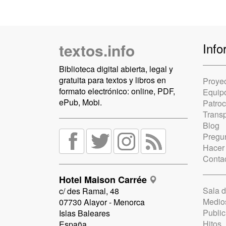
textos.info
Info
Biblioteca digital abierta, legal y
gratuita para textos y libros en
Proye
formato electrónico: online, PDF,
Equip
ePub, Mobi.
Patro
Trans
Blog
Pregun
Hacer
Conta
Hotel Maison Carrée
Sala 
c/ des Ramal, 48
Medio
07730 Alayor - Menorca
Public
Islas Baleares
Hitos
España