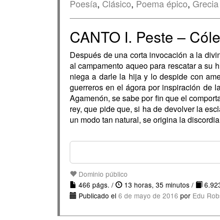
Poesía
,
Clásico
,
Poema épico
,
Grecia
CANTO I. Peste – Cóle
Después de una corta invocación a la divin
al campamento aqueo para rescatar a su hi
niega a darle la hija y lo despide con am
guerreros en el ágora por inspiración de l
Agamenón, se sabe por fin que el comportam
rey, que pide que, si ha de devolver la es
un modo tan natural, se origina la discordia
Dominio público
466 págs. /
13 horas, 35 minutos /
6.923
Publicado el
6 de mayo de 2016
por
Edu Rob