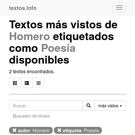
textos.info
Navega
Textos más vistos de
Homero
etiquetados
como
Poesía
disponibles
2 textos encontrados.
Orden
más vistos
Buscador de títulos
autor
: Homero
etiqueta
: Poesía