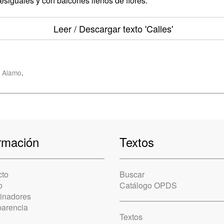
desiguales y con balcones llenos de flores.
Leer / Descargar texto
'Calles'
 Alamo
.
rmación
Textos
cto
Buscar
o
Catálogo OPDS
cinadores
parencia
Textos