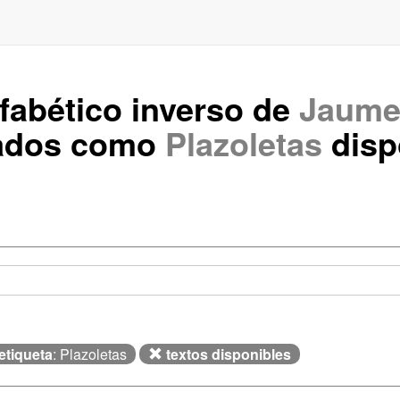
lfabético inverso de
Jaume
tados como
Plazoletas
disp
etiqueta
: Plazoletas
textos disponibles