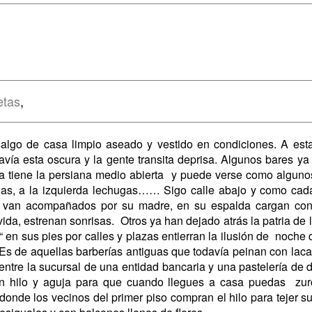
etas
,
o de casa limpio aseado y vestido en condiciones. A esta h
avía esta oscura y la gente transita deprisa. Algunos bares ya
ina tiene la persiana medio abierta y puede verse como algu
as, a la izquierda lechugas…… Sigo calle abajo y como cad
os van acompañados por su madre, en su espalda cargan co
ida, estrenan sonrisas. Otros ya han dejado atrás la patria de l
en sus pies por calles y plazas entierran la ilusión de noche de
 Es de aquellas barberías antiguas que todavía peinan con laca y
 entre la sucursal de una entidad bancaria y una pastelería de
n hilo y aguja para que cuando llegues a casa puedas zurc
donde los vecinos del primer piso compran el hilo para tejer s