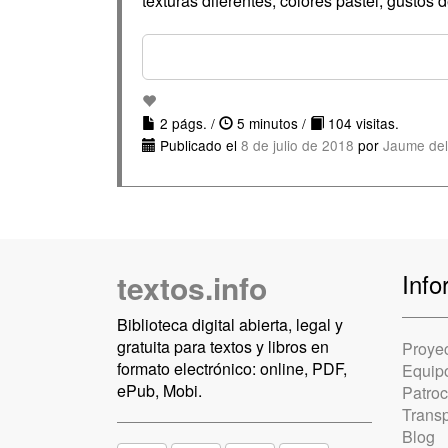
texturas diferentes, colores pastel, gustos 
2 págs. /
5 minutos /
104 visitas.
Publicado el
8 de julio de 2018
por
Jaume del
textos.info
Info
Biblioteca digital abierta, legal y
gratuita para textos y libros en
Proye
formato electrónico: online, PDF,
Equip
ePub, Mobi.
Patro
Trans
Blog