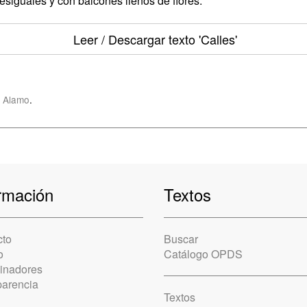
desiguales y con balcones llenos de flores.
Leer / Descargar texto
'Calles'
 Alamo
.
rmación
Textos
cto
Buscar
o
Catálogo OPDS
cinadores
parencia
Textos