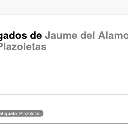
rgados de
Jaume del Alam
Plazoletas
etiqueta
: Plazoletas