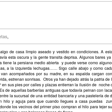
etas
,
o de casa limpio aseado y vestido en condiciones. A esta h
avía esta oscura y la gente transita deprisa. Algunos bares ya
ina tiene la persiana medio abierta y puede verse como algu
as, a la izquierda lechugas…… Sigo calle abajo y como cad
os van acompañados por su madre, en su espalda cargan co
ida, estrenan sonrisas. Otros ya han dejado atrás la patria de l
en sus pies por calles y plazas entierran la ilusión de noche de
 Es de aquellas barberías antiguas que todavía peinan con laca y
 entre la sucursal de una entidad bancaria y una pastelería de
n hilo y aguja para que cuando llegues a casa puedas zurc
donde los vecinos del primer piso compran el hilo para tejer s