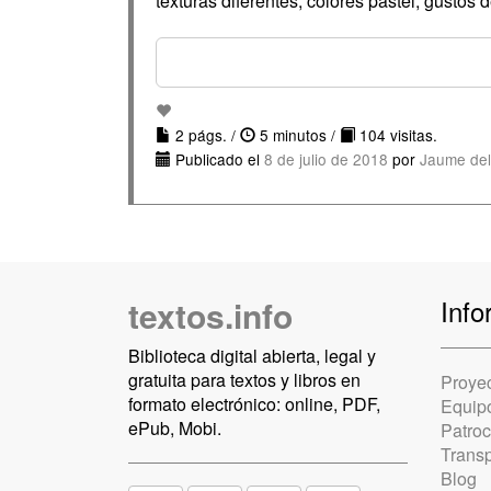
texturas diferentes, colores pastel, gustos 
2 págs. /
5 minutos /
104 visitas.
Publicado el
8 de julio de 2018
por
Jaume del
textos.info
Info
Biblioteca digital abierta, legal y
gratuita para textos y libros en
Proye
formato electrónico: online, PDF,
Equip
ePub, Mobi.
Patro
Trans
Blog