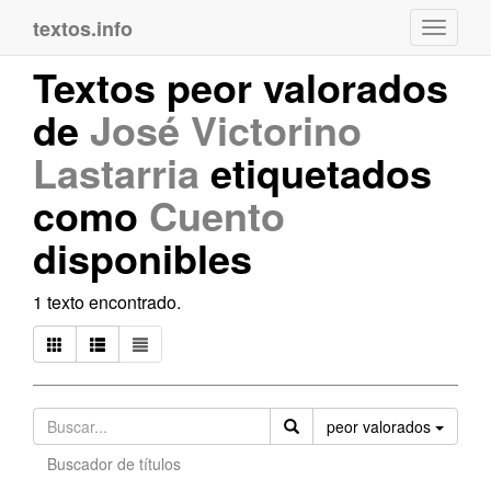
textos.info
Navega
Textos peor valorados
de
José Victorino
Lastarria
etiquetados
como
Cuento
disponibles
1 texto encontrado.
Orden
peor valorados
Buscador de títulos