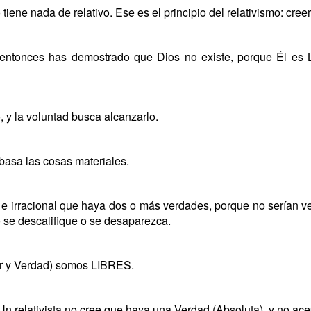
tiene nada de relativo. Ese es el principio del relativismo: creer
o, entonces has demostrado que Dios no existe, porque Él es
, y la voluntad busca alcanzarlo.
ebasa las cosas materiales.
o e irracional que haya dos o más verdades, porque no serían v
 se descalifique o se desaparezca.
r y Verdad) somos LIBRES.
Un relativista no cree que haya una Verdad (Absoluta), y no ace