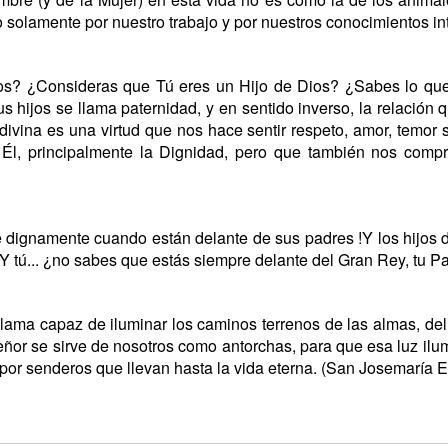
solamente por nuestro trabajo y por nuestros conocimientos int
ios? ¿Consideras que Tú eres un Hijo de Dios? ¿Sabes lo que 
s hijos se llama paternidad, y en sentido inverso, la relación 
n divina es una virtud que nos hace sentir respeto, amor, temor
e Él, principalmente la Dignidad, pero que también nos comp
 dignamente cuando están delante de sus padres !Y los hijos 
 Y tú... ¿no sabes que estás siempre delante del Gran Rey, tu 
llama capaz de iluminar los caminos terrenos de las almas, del
ñor se sirve de nosotros como antorchas, para que esa luz il
or senderos que llevan hasta la vida eterna. (San Josemaría E