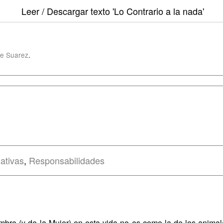
Leer / Descargar texto
'Lo Contrario a la nada'
e Suarez
.
ativas
,
Responsabilidades
mbre (y de la Mujer) en esta vida no es como la de los anima