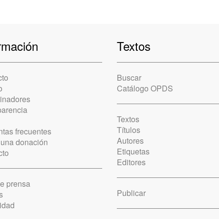
rmación
Textos
cto
Buscar
o
Catálogo OPDS
cinadores
parencia
Textos
Títulos
tas frecuentes
Autores
 una donación
Etiquetas
cto
Editores
de prensa
Publicar
s
idad