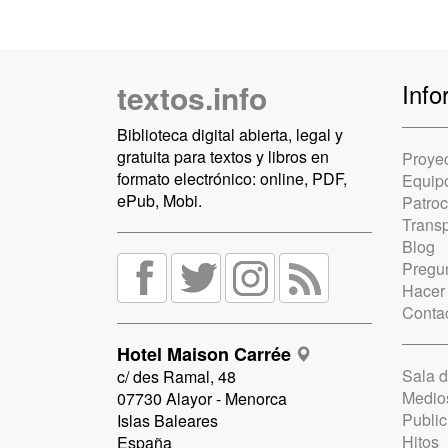
textos.info
Info
Biblioteca digital abierta, legal y
gratuita para textos y libros en
Proye
formato electrónico: online, PDF,
Equip
ePub, Mobi.
Patro
Trans
Blog
Pregun
Hacer
Conta
Hotel Maison Carrée
Sala 
c/ des Ramal, 48
Medio
07730 Alayor - Menorca
Public
Islas Baleares
Hitos
España