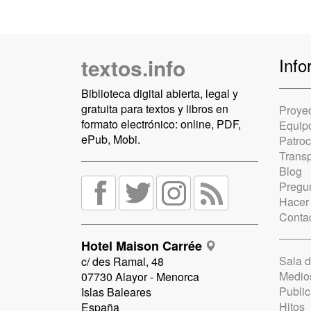
textos.info
Info
Biblioteca digital abierta, legal y
gratuita para textos y libros en
Proye
formato electrónico: online, PDF,
Equip
ePub, Mobi.
Patro
Trans
Blog
Pregun
Hacer
Conta
Hotel Maison Carrée
Sala 
c/ des Ramal, 48
Medio
07730 Alayor - Menorca
Public
Islas Baleares
Hitos
España