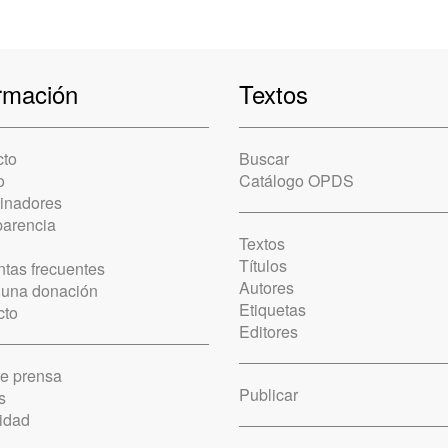
rmación
Textos
cto
Buscar
o
Catálogo OPDS
cinadores
parencia
Textos
Títulos
tas frecuentes
Autores
 una donación
Etiquetas
cto
Editores
de prensa
Publicar
s
idad