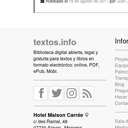
Publicado el
18 de agosto de 2017
por
Juan 
textos.info
Info
Biblioteca digital abierta, legal y
gratuita para textos y libros en
Proye
formato electrónico: online, PDF,
Equip
ePub, Mobi.
Patro
Trans
Blog
Pregun
Hacer
Conta
Hotel Maison Carrée
Sala 
c/ des Ramal, 48
Medio
07730 Alayor - Menorca