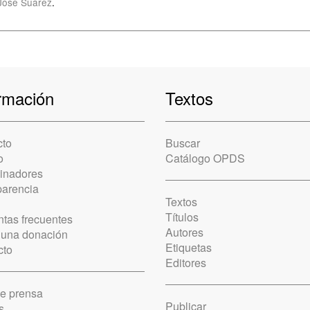
Jose Suarez
.
rmación
Textos
cto
Buscar
o
Catálogo OPDS
cinadores
parencia
Textos
Títulos
tas frecuentes
Autores
 una donación
Etiquetas
cto
Editores
de prensa
Publicar
s