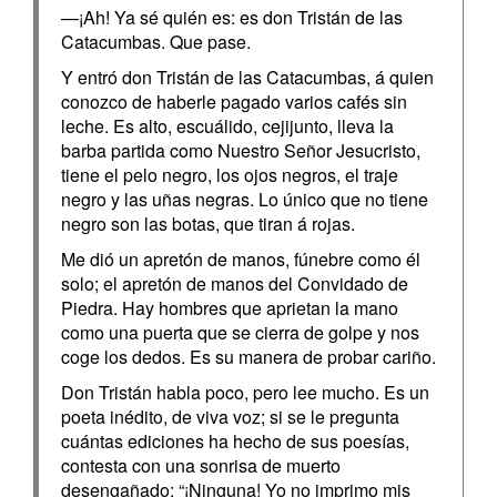
—¡Ah! Ya sé quién es: es don Tristán de las
Catacumbas. Que pase.
Y entró don Tristán de las Catacumbas, á quien
conozco de haberle pagado varios cafés sin
leche. Es alto, escuálido, cejijunto, lleva la
barba partida como Nuestro Señor Jesucristo,
tiene el pelo negro, los ojos negros, el traje
negro y las uñas negras. Lo único que no tiene
negro son las botas, que tiran á rojas.
Me dió un apretón de manos, fúnebre como él
solo; el apretón de manos del Convidado de
Piedra. Hay hombres que aprietan la mano
como una puerta que se cierra de golpe y nos
coge los dedos. Es su manera de probar cariño.
Don Tristán habla poco, pero lee mucho. Es un
poeta inédito, de viva voz; si se le pregunta
cuántas ediciones ha hecho de sus poesías,
contesta con una sonrisa de muerto
desengañado: “¡Ninguna! Yo no imprimo mis