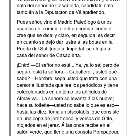
nato del señor de Casabierta, candidato nato
también á la Diputación de Villapidiendo.
Pues señor, vino á Madrid Paleólogo á unos
asuntos del común, ó del procomún, como él
cree que se dice; y claro, en seguida, es decir,
en cuanto se dejó dar lustre á las botas en la
Puerta del Sol, junto al Imperial, se dirigió á
casa del señor de Casabierta.
¡Entró!—El señor no está... Ya, ya lo sé; pero de
seguro está la señora.—Caballero, ¿usted qué
sabe?—Hombre, sepa usted que trata con una
persona ilustrada que lee los periódicos y tiene
coleccionados en un tomo los artículos de
Almaviva... La señora se levanta á las nueve;
hace su toilette—usted no sabe lo que es eso—
hasta las diez; toma un piscolabis, que consiste
en una copa de jerez seco, y versos de Grilo,
mojados en el jerez. Á las once recibe en el
salón verde, que tiene una consola Pompadour,