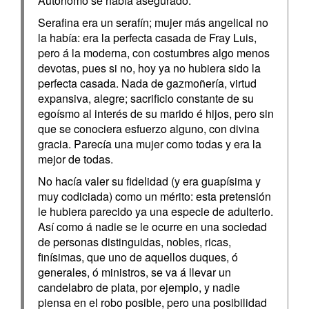
Autónomo se había asegurado.
Serafina era un serafín; mujer más angelical no
la había: era la perfecta casada de Fray Luis,
pero á la moderna, con costumbres algo menos
devotas, pues si no, hoy ya no hubiera sido la
perfecta casada. Nada de gazmoñería, virtud
expansiva, alegre; sacrificio constante de su
egoísmo al interés de su marido é hijos, pero sin
que se conociera esfuerzo alguno, con divina
gracia. Parecía una mujer como todas y era la
mejor de todas.
No hacía valer su fidelidad (y era guapísima y
muy codiciada) como un mérito: esta pretensión
le hubiera parecido ya una especie de adulterio.
Así como á nadie se le ocurre en una sociedad
de personas distinguidas, nobles, ricas,
finísimas, que uno de aquellos duques, ó
generales, ó ministros, se va á llevar un
candelabro de plata, por ejemplo, y nadie
piensa en el robo posible, pero una posibilidad