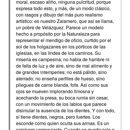
moral, escaso aliño, ninguna pulcritud, porque
expresa todo esto, y más, de un modo clásico,
con rasgos y dibujo del más puro realismo
artístico: es nuestro Zalamero, que así se llama,
un pobre de Velázquez. Parece un modelo
hecho a propósito por la Naturaleza para
representar el mendigo de oficio, curtido por el
sol de los holgazanes en los pórticos de las
iglesias, en las lindes de los caminos. Su
miseria es campesina; no habla de hambre ni
de falta de luz y de aire, sino de mal alimento y
de grandes intemperies; no está pálido, sino
aterrado; no enseña perfiles de hueso, sino
pliegues de carne blanda, fofa. Así como sus
ojos se mueven implorando limosna y
acechando la presa, su boca rumia sin cesar,
con un movimiento de los labios que parece
disimular la ausencia de los dientes. Y con todo,
sí tiene dientes, negros, pero fuertes. Los
esconde como quien oculta sus armas. Es un
carnívoro vergonzante. Cuando se queda solo o