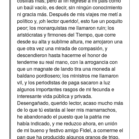
cosillas más; pero al fin regresé a mi país como
un baúl vacío, es decir, sin ningún conocimiento
ni gracia más. Después de mis viajes me metí a
político y, ¡oh lector querido!, esto fue un poquito
peor; los monarquistas me llamaron ruin; los
aristócratas y firmones del Tiempo, que corre
desde su alta y sublime altura, me arrojaron una
que otra vez una mirada de compasión, y
descendieron hasta hacerme el honor de
tenderme su real mano, con la arrogancia con
que un magnate de lando tira una moneda al
baldano pordiosero; los ministros me llamaron
vil, y los periodistas de paga sacaron a luz
algunos importantes rasgos de mi fecunda e
interesante vida pública y privada.
Desengañado, querido lector, acaso mucho más
de lo que tú estarás al leer mis mamarrachos,
he abandonado el puesto que la patria me
había indicado, y me reduzco ahora, en unión
de mi bueno y festivo amigo Fidel, a comerme el
pan que ha producido algunos granos de trigo,