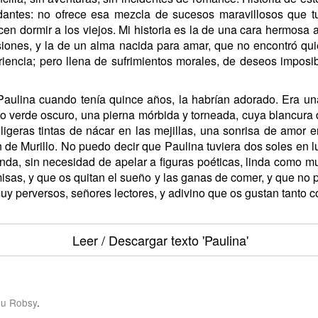
andantes: no ofrece esa mezcla de sucesos maravillosos que 
en dormir a los viejos. Mi historia es la de una cara hermosa 
usiones, y la de un alma nacida para amar, que no encontró qui
riencia; pero llena de sufrimientos morales, de deseos impos
Paulina cuando tenía quince años, la habrían adorado. Era un
to verde oscuro, una pierna mórbida y torneada, cuya blancura 
geras tintas de nácar en las mejillas, una sonrisa de amor e
 de Murillo. No puedo decir que Paulina tuviera dos soles en lug
linda, sin necesidad de apelar a figuras poéticas, linda como 
 misas, y que os quitan el sueño y las ganas de comer, y que no 
muy perversos, señores lectores, y adivino que os gustan tanto 
Leer / Descargar texto
'Paulina'
u Robsy
.