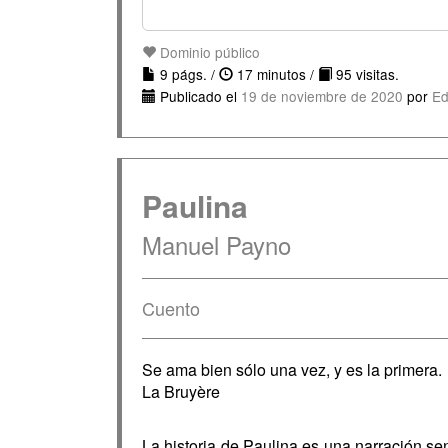
Dominio público
9 págs. /
17 minutos /
95 visitas.
Publicado el
19 de noviembre de 2020
por
Ed
Paulina
Manuel Payno
Cuento
Se ama bien sólo una vez, y es la primera.
La Bruyère
La historia de Paulina es una narración se