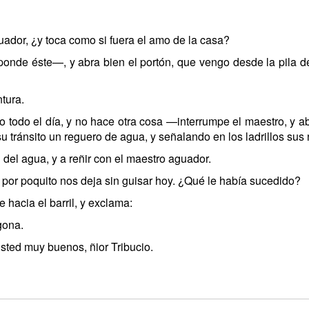
dor, ¿y toca como si fuera el amo de la casa?
onde éste—, y abra bien el portón, que vengo desde la pila 
tura.
 todo el día, y no hace otra cosa —interrumpe el maestro, y ab
 su tránsito un reguero de agua, y señalando en los ladrillos sus
 del agua, y a reñir con el maestro aguador.
 por poquito nos deja sin guisar hoy. ¿Qué le había sucedido?
 hacia el barril, y exclama:
gona.
sted muy buenos, ñior Tribucio.