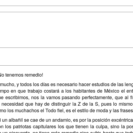
¡No tenemos remedio!
 mucho, y todos los días es necesario hacer estudios de las leng
empo en que trabajo costará a los habitantes de México el en
 escribimos, nos la vamos pasando perfectamente, que al fin
la necesidad que hay de distinguir la Z de la S, pues lo mism
o los muchachos el Todo fiel, es el estilo de moda y las frases
 un albañil se cae de un andamio, es por la posición excéntrica 
 los patriotas capitulares los que tienen la culpa, sino la po
un pisaverde, no tiene más remedio sino sufrir, hasta que toda