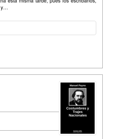
la esta misma tarde, pues los escribanos,
, y…