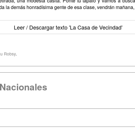
irada, una modesta casita. Ponte tu tápalo y vamos a buscar
 toda la demás honradísima gente de esa clase, vendrán mañana
Leer / Descargar texto
'La Casa de Vecindad'
u Robsy
.
 Nacionales