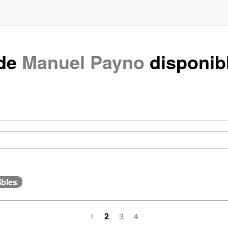
 de
Manuel Payno
disponib
ibles
1
2
3
4