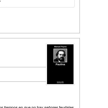
'
stos tiempos en que no hay señores feudales,