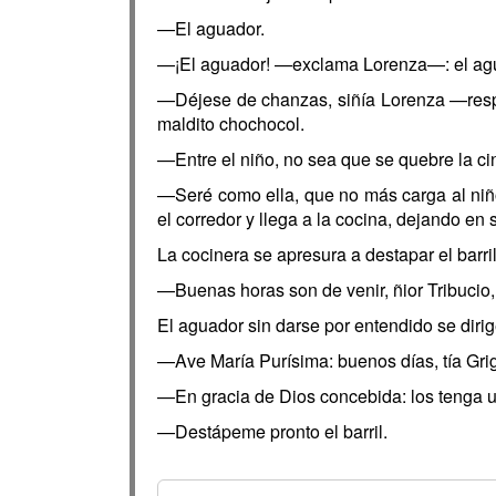
—El aguador.
—¡El aguador! —exclama Lorenza—: el agua
—Déjese de chanzas, siñía Lorenza —resp
maldito chochocol.
—Entre el niño, no sea que se quebre la cin
—Seré como ella, que no más carga al niño
el corredor y llega a la cocina, dejando en
La cocinera se apresura a destapar el barril
—Buenas horas son de venir, ñior Tribucio,
El aguador sin darse por entendido se dirige
—Ave María Purísima: buenos días, tía Gri
—En gracia de Dios concebida: los tenga u
—Destápeme pronto el barril.