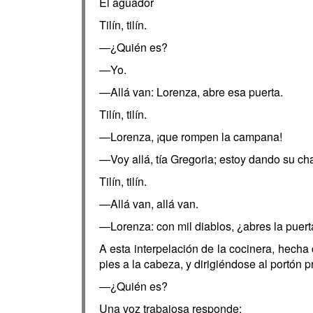
El aguador
Tilín, tilín.
—¿Quién es?
—Yo.
—Allá van: Lorenza, abre esa puerta.
Tilín, tilín.
—Lorenza, ¡que rompen la campana!
—Voy allá, tía Gregoria; estoy dando su cha
Tilín, tilín.
—Allá van, allá van.
—Lorenza: con mil diablos, ¿abres la puert
A esta interpelación de la cocinera, hecha
pies a la cabeza, y dirigiéndose al portón p
—¿Quién es?
Una voz trabajosa responde: