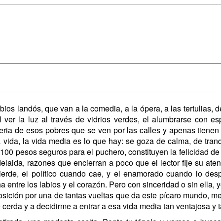
s landós, que van a la comedia, a la ópera, a las tertulias, d
ver la luz al través de vidrios verdes, el alumbrarse con es
ria de esos pobres que se ven por las calles y apenas tienen
 vida, la vida media es lo que hay: se goza de calma, de tranq
 100 pesos seguros para el puchero, constituyen la felicidad de
laida, razones que encierran a poco que el lector fije su aten
pierde, el político cuando cae, y el enamorado cuando lo des
 entre los labios y el corazón. Pero con sinceridad o sin ella, 
osición por una de tantas vueltas que da este pícaro mundo, m
de cerda y a decidirme a entrar a esa vida media tan ventajosa y 