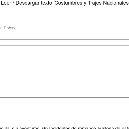
Leer / Descargar texto
'Costumbres y Trajes Nacionales
u Robsy
.
ncilla, sin aventuras, sin incidentes de romance. Historia de e