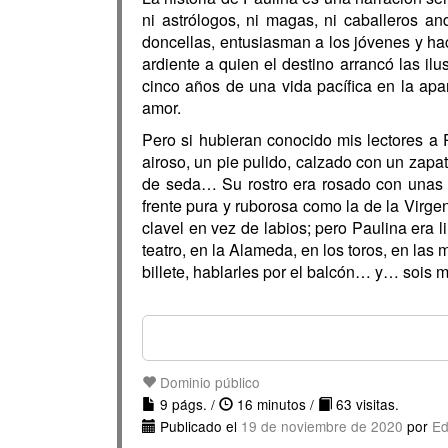
ni astrólogos, ni magas, ni caballeros 
doncellas, entusiasman a los jóvenes y hac
ardiente a quien el destino arrancó las il
cinco años de una vida pacífica en la apa
amor.
Pero si hubieran conocido mis lectores a 
airoso, un pie pulido, calzado con un zapa
de seda… Su rostro era rosado con unas li
frente pura y ruborosa como la de la Virgen
clavel en vez de labios; pero Paulina era 
teatro, en la Alameda, en los toros, en las
billete, hablarles por el balcón… y… sois 
Dominio público
9 págs. /
16 minutos /
63 visitas.
Publicado el
19 de noviembre de 2020
por
Ed