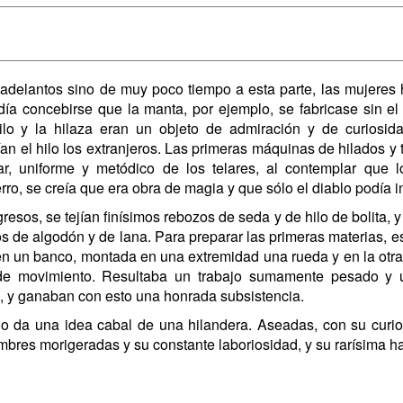
adelantos sino de muy poco tiempo a esta parte, las mujeres h
a concebirse que la manta, por ejemplo, se fabricase sin el
ilo y la hilaza eran un objeto de admiración y de curiosid
n el hilo los extranjeros. Las primeras máquinas de hilados y 
ar, uniforme y metódico de los telares, al contemplar que
rro, se creía que era obra de magia y que sólo el diablo podía 
resos, se tejían finísimos rebozos de seda y de hilo de bolita, 
s de algodón y de lana. Para preparar las primeras materias, es 
en un banco, montada en una extremidad una rueda y en la otra 
de movimiento. Resultaba un trabajo sumamente pesado y 
, y ganaban con esto una honrada subsistencia.
o da una idea cabal de una hilandera. Aseadas, con su curios
umbres morigeradas y su constante laboriosidad, y su rarísima h