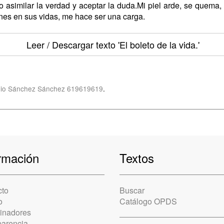
no asimilar la verdad y aceptar la duda.Mi piel arde, se quema
iénes en sus vidas, me hace ser una carga.
Leer / Descargar texto
'El boleto de la vida.'
nio Sánchez Sánchez 619619619
.
rmación
Textos
cto
Buscar
o
Catálogo OPDS
cinadores
parencia