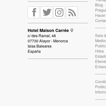
Blog
Pregun
Hacer
Conta
Hotel Maison Carrée
Sala 
c/ des Ramal, 48
Medio
07730 Alayor - Menorca
Public
Islas Baleares
Hitos
España
Estadí
Efemé
Enlac
Condi
Políti
Inform