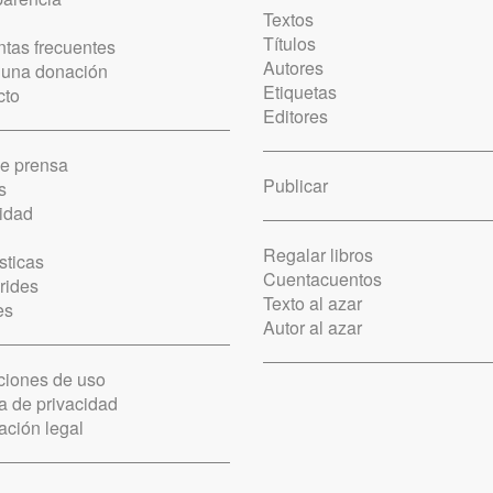
Textos
Títulos
tas frecuentes
Autores
 una donación
Etiquetas
cto
Editores
de prensa
Publicar
s
idad
Regalar libros
sticas
Cuentacuentos
rides
Texto al azar
es
Autor al azar
ciones de uso
ca de privacidad
ación legal