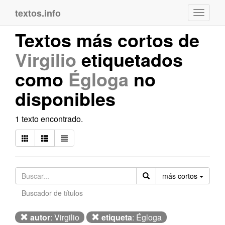
textos.info
Navega
Textos más cortos de
Virgilio
etiquetados
como
Égloga
no
disponibles
1 texto encontrado.
Orden
más cortos
Buscador de títulos
autor
: Virgilio
etiqueta
: Égloga