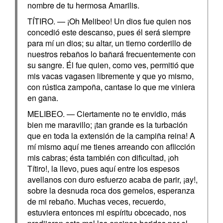
nombre de tu hermosa Amarilis.
TÍTIRO. — ¡Oh Melibeo! Un dios fue quien nos
concedió este descanso, pues él será siempre
para mí un dios; su altar, un tierno corderillo de
nuestros rebaños lo bañará frecuentemente con
su sangre. Él fue quien, como ves, permitió que
mis vacas vagasen libremente y que yo mismo,
con rústica zampoña, cantase lo que me viniera
en gana.
MELIBEO. — Ciertamente no te envidio, más
bien me maravillo; ¡tan grande es la turbación
que en toda la extensión de la campiña reina! A
mí mismo aquí me tienes arreando con aflicción
mis cabras; ésta también con dificultad, ¡oh
Títiro!, la llevo, pues aquí entre los espesos
avellanos con duro esfuerzo acaba de parir, ¡ay!,
sobre la desnuda roca dos gemelos, esperanza
de mi rebaño. Muchas veces, recuerdo,
estuviera entonces mi espíritu obcecado, nos