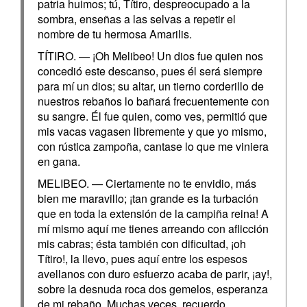
patria huimos; tú, Títiro, despreocupado a la
sombra, enseñas a las selvas a repetir el
nombre de tu hermosa Amarilis.
TÍTIRO. — ¡Oh Melibeo! Un dios fue quien nos
concedió este descanso, pues él será siempre
para mí un dios; su altar, un tierno corderillo de
nuestros rebaños lo bañará frecuentemente con
su sangre. Él fue quien, como ves, permitió que
mis vacas vagasen libremente y que yo mismo,
con rústica zampoña, cantase lo que me viniera
en gana.
MELIBEO. — Ciertamente no te envidio, más
bien me maravillo; ¡tan grande es la turbación
que en toda la extensión de la campiña reina! A
mí mismo aquí me tienes arreando con aflicción
mis cabras; ésta también con dificultad, ¡oh
Títiro!, la llevo, pues aquí entre los espesos
avellanos con duro esfuerzo acaba de parir, ¡ay!,
sobre la desnuda roca dos gemelos, esperanza
de mi rebaño. Muchas veces, recuerdo,