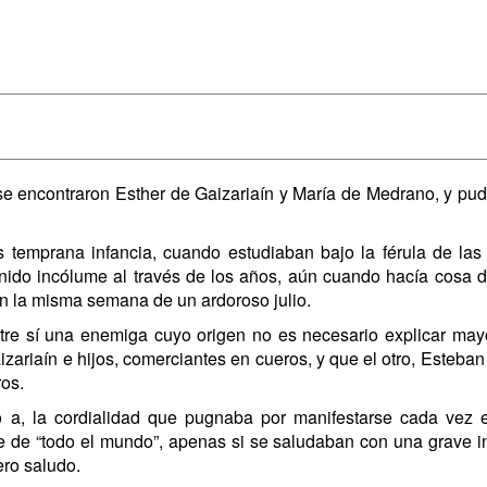
 se encontraron Esther de Gaizariaín y María de Medrano, y pud
temprana infancia, cuando estudiaban bajo la férula de las 
ido incólume al través de los años, aún cuando hacía cosa d
en la misma semana de un ardoroso julio.
tre sí una enemiga cuyo origen no es necesario explicar ma
izariaín e hijos, comerciantes en cueros, y que el otro, Esteba
os.
o a, la cordialidad que pugnaba por manifestarse cada vez e
 de “todo el mundo”, apenas si se saludaban con una grave i
ro saludo.