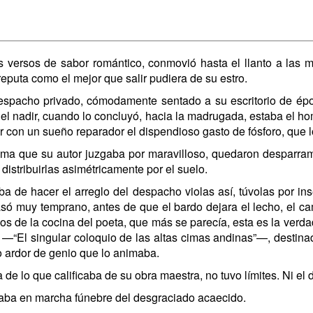
 versos de sabor romántico, conmovió hasta el llanto a las mu
eputa como el mejor que salir pudiera de su estro.
espacho privado, cómodamente sentado a su escritorio de épo
n el nadir, cuando lo concluyó, hacia la madrugada, estaba el ho
er con un sueño reparador el dispendioso gasto de fósforo, que 
oema que su autor juzgaba por maravilloso, quedaron desparrama
e distribuirlas asimétricamente por el suelo.
de hacer el arreglo del despacho violas así, túvolas por inse
só muy temprano, antes de que el bardo dejara el lecho, el cam
 de la cocina del poeta, que más se parecía, esta es la verdad,
 —“El singular coloquio de las altas cimas andinas”—, destinad
vo ardor de genio que lo animaba.
da de lo que calificaba de su obra maestra, no tuvo límites. Ni e
laba en marcha fúnebre del desgraciado acaecido.