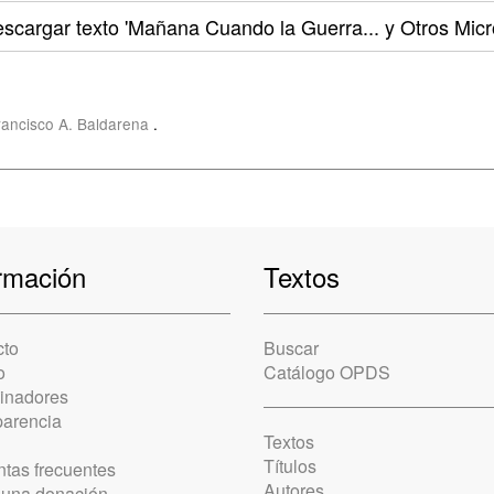
escargar texto
'Mañana Cuando la Guerra... y Otros Micr
rancisco A. Baldarena
.
rmación
Textos
cto
Buscar
o
Catálogo OPDS
cinadores
parencia
Textos
Títulos
tas frecuentes
Autores
 una donación