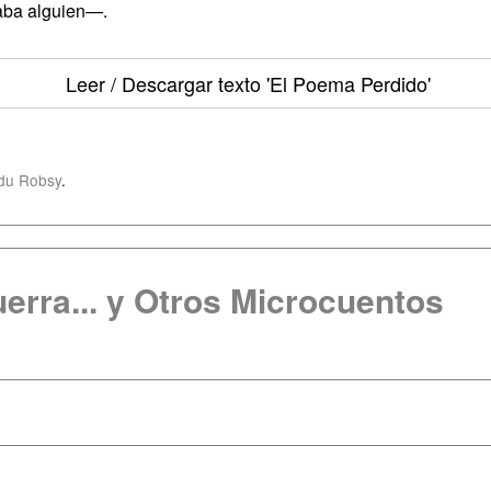
aba alguien—.
Leer / Descargar texto
'El Poema Perdido'
du Robsy
.
rra... y Otros Microcuentos