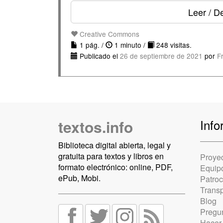
Leer / D
Creative Commons
1 pág. /
1 minuto /
248 visitas.
Publicado el
26 de septiembre de 2021
por
F
textos.info
Info
Biblioteca digital abierta, legal y
gratuita para textos y libros en
Proye
formato electrónico: online, PDF,
Equip
ePub, Mobi.
Patro
Trans
Blog
Pregun
Hacer