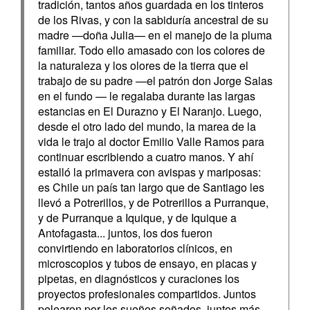
tradición, tantos años guardada en los tinteros
de los Rivas, y con la sabiduría ancestral de su
madre —doña Julia— en el manejo de la pluma
familiar. Todo ello amasado con los colores de
la naturaleza y los olores de la tierra que el
trabajo de su padre —el patrón don Jorge Salas
en el fundo — le regalaba durante las largas
estancias en El Durazno y El Naranjo. Luego,
desde el otro lado del mundo, la marea de la
vida le trajo al doctor Emilio Valle Ramos para
continuar escribiendo a cuatro manos. Y ahí
estalló la primavera con avispas y mariposas:
es Chile un país tan largo que de Santiago les
llevó a Potrerillos, y de Potrerillos a Purranque,
y de Purranque a Iquique, y de Iquique a
Antofagasta... juntos, los dos fueron
convirtiendo en laboratorios clínicos, en
microscopios y tubos de ensayo, en placas y
pipetas, en diagnósticos y curaciones los
proyectos profesionales compartidos. Juntos
pelearon por los sueños soñados, juntos más