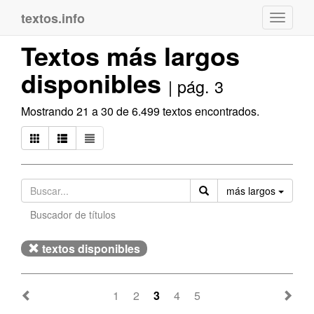
textos.info
Navega
Textos más largos
disponibles
| pág. 3
Mostrando 21 a 30 de 6.499 textos encontrados.
Orden
más largos
Buscador de títulos
textos disponibles
1
2
3
4
5