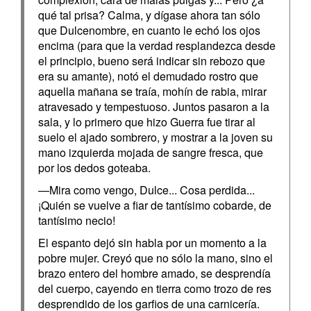
qué tal prisa? Calma, y dígase ahora tan sólo
que Dulcenombre, en cuanto le echó los ojos
encima (para que la verdad resplandezca desde
el principio, bueno será indicar sin rebozo que
era su amante), notó el demudado rostro que
aquella mañana se traía, mohín de rabia, mirar
atravesado y tempestuoso. Juntos pasaron a la
sala, y lo primero que hizo Guerra fue tirar al
suelo el ajado sombrero, y mostrar a la joven su
mano izquierda mojada de sangre fresca, que
por los dedos goteaba.
—Mira como vengo, Dulce... Cosa perdida...
¡Quién se vuelve a fiar de tantísimo cobarde, de
tantísimo necio!
El espanto dejó sin habla por un momento a la
pobre mujer. Creyó que no sólo la mano, sino el
brazo entero del hombre amado, se desprendía
del cuerpo, cayendo en tierra como trozo de res
desprendido de los garfios de una carnicería.