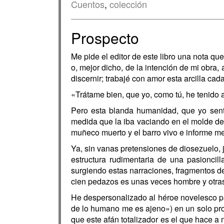
Cuentos
,
colección
Prospecto
Me pide el editor de este libro una nota que
o, mejor dicho, de la intención de mi obra
discernir; trabajé con amor esta arcilla cad
«Trátame bien, que yo, como tú, he tenido 
Pero esta blanda humanidad, que yo sentí
medida que la iba vaciando en el molde de u
muñeco muerto y el barro vivo e informe m
Ya, sin vanas pretensiones de diosezuelo,
estructura rudimentaria de una pasioncill
surgiendo estas narraciones, fragmentos de
cien pedazos es unas veces hombre y otras 
He despersonalizado al héroe novelesco pa
de lo humano me es ajeno») en un solo prot
que este afán totalizador es el que hace a 