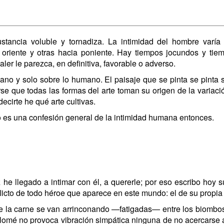
stancia voluble y tornadiza. La intimidad del hombre varía 
a oriente y otras hacia poniente. Hay tiempos jocundos y t
er le parezca, en definitiva, favorable o adverso.
umano y solo sobre lo humano. El paisaje que se pinta se pint
e que todas las formas del arte toman su origen de la variació
cirte he qué arte cultivas.
mpo es una confesión general de la intimidad humana entonces.
e llegado a intimar con él, a quererle; por eso escribo hoy su
flicto de todo héroe que aparece en este mundo: el de su propia
e la carne se van arrinconando —fatigadas— entre los biombos 
lomé no provoca vibración simpática ninguna de no acercarse 