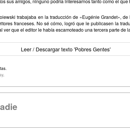
ritos sus amigos, ninguno podría interesarnos tanto como el q
wski trabajaba en la traducción de «Eugénie Grandet», de Ba
ritores franceses. No sé cómo, logró que le publicasen la trad
al ver que el editor le había escamoteado una tercera parte de la
Leer / Descargar texto
'Pobres Gentes'
tas.
sy
.
adie