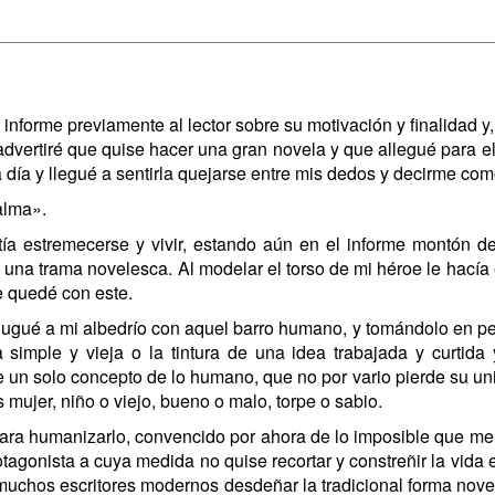
 informe previamente al lector sobre su motivación y finalidad y
, advertiré que quise hacer una gran novela y que allegué para 
a día y llegué a sentirla quejarse entre mis dedos y decirme como
alma».
a estremecerse y vivir, estando aún en el informe montón de 
na trama novelesca. Al modelar el torso de mi héroe le hacía exh
e quedé con este.
 jugué a mi albedrío con aquel barro humano, y tomándolo en pe
a simple y vieja o la tintura de una idea trabajada y curtid
 un solo concepto de lo humano, que no por vario pierde su uni
mujer, niño o viejo, bueno o malo, torpe o sabio.
ra humanizarlo, convencido por ahora de lo imposible que me 
agonista a cuya medida no quise recortar y constreñir la vida 
muchos escritores modernos desdeñar la tradicional forma novele