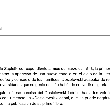
i
 Zapisti» correspondiente al mes de marzo de 1846, la primera a
asmo la aparición de una nueva estrella en el cielo de la lite
a recreo y consuelo de los humildes. Dostoiewski acababa de r
ersidades que su genio de titán había de convertir en gloria.
uiera fuese concisa del Dostoiewski inédito, hasta los veint
do con urgencia un «Dostoiewski» cabal, que no puede negárs
on la publicación de su primer libro.