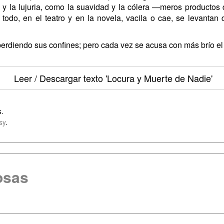
d y la lujuria, como la suavidad y la cólera —meros product
todo, en el teatro y en la novela, vacila o cae, se levantan
ron perdiendo sus confines; pero cada vez se acusa con más brío e
Leer / Descargar texto
'Locura y Muerte de Nadie'
s.
sy
.
osas