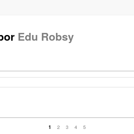
 por
Edu Robsy
1
2
3
4
5