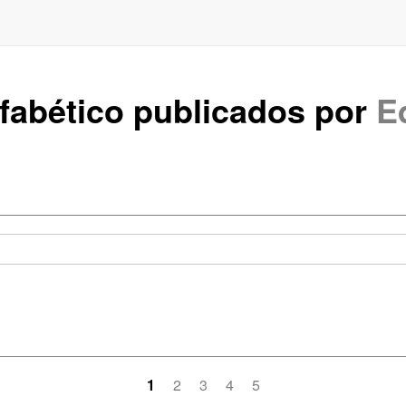
lfabético publicados por
E
1
2
3
4
5