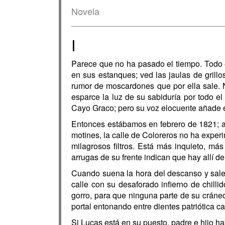
Novela
I
Parece que no ha pasado el tiempo. Todo e
en sus estanques; ved las jaulas de grillo
rumor de moscardones que por ella sale. N
esparce la luz de su sabiduría por todo e
Cayo Graco; pero su voz elocuente añade est
Entonces estábamos en febrero de 1821; a
motines, la calle de Coloreros no ha experi
milagrosos filtros. Está más inquieto, más
arrugas de su frente indican que hay allí de
Cuando suena la hora del descanso y salen
calle con su desaforado infierno de chill
gorro, para que ninguna parte de su cráneo
portal entonando entre dientes patriótica ca
Si Lucas está en su puesto, padre e hijo ha