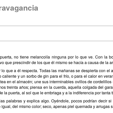
travagancia
a puerta, no tiene melancolía ninguna por lo que ve. Con la b
tuvo que prescindir de los que él mismo se hacía a causa de la ar
lo que a él respecta. Todas las mañanas se despierta con el al
o caliente y un sorbo de gin para el frío, o para el calor en ver
ea en el almacén; une sus interminables ovillos de cordelillos qu
os treinta años; piensa en la cuerda, aquella colgada del gara
e la puerta, al sol que le embriaga y a la indiferencia por tanta 
 palabras y explica algo. Oyéndole, pocos podrían decir si 
do igual, del mismo color; seco, apenas piel quemada y arrugas 