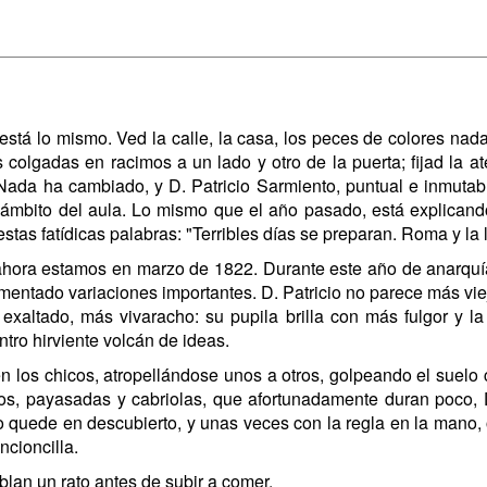
stá lo mismo. Ved la calle, la casa, los peces de colores nad
s colgadas en racimos a un lado y otro de la puerta; fijad la a
ada ha cambiado, y D. Patricio Sarmiento, puntual e inmutable
l ámbito del aula. Lo mismo que el año pasado, está explicando
as fatídicas palabras: "Terribles días se preparan. Roma y la l
hora estamos en marzo de 1822. Durante este año de anarquía,
mentado variaciones importantes. D. Patricio no parece más viejo
 exaltado, más vivaracho: su pupila brilla con más fulgor y la
ntro hirviente volcán de ideas.
 los chicos, atropellándose unos a otros, golpeando el suelo 
idos, payasadas y cabriolas, que afortunadamente duran poco, D
 quede en descubierto, y unas veces con la regla en la mano, o
ncioncilla.
blan un rato antes de subir a comer.