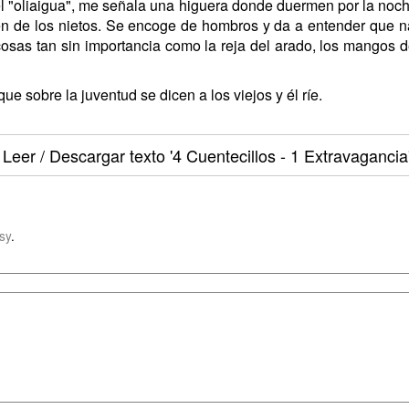
o del "oliaigua", me señala una higuera donde duermen por la no
én de los nietos. Se encoge de hombros y da a entender que na
osas tan sin importancia como la reja del arado, los mangos de
e sobre la juventud se dicen a los viejos y él ríe.
Leer / Descargar texto
'4 Cuentecillos - 1 Extravagancia
sy
.