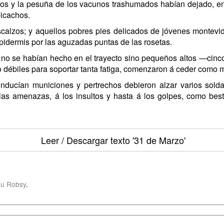
dos y la pesuña de los vacunos trashumados habían dejado, en 
picachos.
calzos; y aquellos pobres pies delicados de jóvenes montevide
epidermis por las aguzadas puntas de las rosetas.
 no se habían hecho en el trayecto sino pequeños altos —cinc
débiles para soportar tanta fatiga, comenzaron á ceder como 
conducían municiones y pertrechos debieron alzar varios sol
 las amenazas, á los insultos y hasta á los golpes, como bes
Leer / Descargar texto
'31 de Marzo'
u Robsy
.