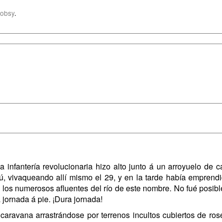
obsy
.
 infantería revolucionaria hizo alto junto á un arroyuelo de
ú, vivaqueando allí mismo el 29, y en la tarde había emprend
do los numerosos afluentes del río de este nombre. No fué posi
a jornada á pie. ¡Dura jornada!
aravana arrastrándose por terrenos incultos cubiertos de ro