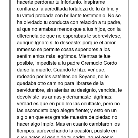
hacerte perdonar tu infortunio. Inspírame
confianza la acreditada fortaleza de tu ánimo y
tu virtud probada con brillante testimonio. No se
ha olvidado tu conducta con relación a tu padre,
al que no amabas menos que a tus hijos, con la
diferencia de que no esperabas te sobreviviese,
aunque ignoro si lo deseaste; porque el amor
inmenso se permite cosas superiores a los
sentimientos más legítimos. Mientras te fue
posible, impediste a tu padre Cremucio Cordo
darse la muerte. Cuando te hizo ver que,
rodeado por los satélites de Seyano, no le
quedaba otro camino para librarse de la
servidumbre, sin alentar su designio, vencida, le
devolviste las armas y derramaste lágrimas:
verdad es que en público las ocultaste, pero no
las escondiste bajo alegre frente; y esto en un
siglo en que era grande muestra de piedad no
hacer algo impío. Mas en cuanto cambiaron los
tiempos, aprovechando la ocasión, pusiste en
circulación el genio de tu padre, aquel genio