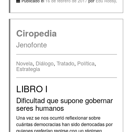
Publicado el
16 de febrero de 2017
por
Edu Robsy
.
Ciropedia
Jenofonte
Novela
,
Diálogo
,
Tratado
,
Política
,
Estrategia
LIBRO I
Dificultad que supone gobernar
seres humanos
Una vez se nos ocurrió reflexionar sobre
cuántas democracias han sido derrocadas por
quienes preferían regirse con un régimen