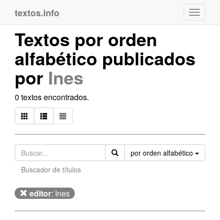
textos.info
Navega
Textos por orden
alfabético publicados
por
Ines
0 textos encontrados.
Orden
por orden alfabético
Buscador de títulos
editor
: Ines