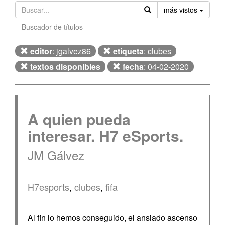
Orden
más vistos
Buscador de títulos
editor
: jgalvez86
etiqueta
: clubes
textos disponibles
fecha
: 04-02-2020
A quien pueda
interesar. H7 eSports.
JM Gálvez
H7esports
,
clubes
,
fifa
Al fin lo hemos conseguido, el ansiado ascenso