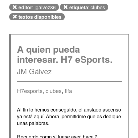
editor
: jgalvez86
etiqueta
: clubes
textos disponibles
A quien pueda
interesar. H7 eSports.
JM Gálvez
H7esports
,
clubes
,
fifa
Al fin lo hemos conseguido, el ansiado ascenso
ya está aquí. Ahora, permitidme que os dedique
unas palabras.
Recuerdo como si fuese ayer, hace 3